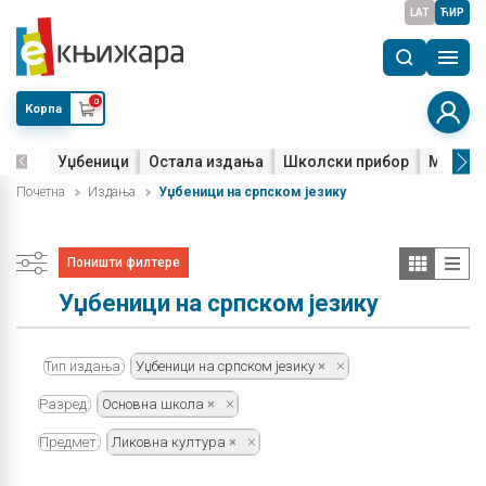
LAT
ЋИР
0
Корпа
Уџбеници
Остала издања
Школски прибор
Мала м
Почетна
Издања
Уџбеници на српском језику
Поништи филтере
Уџбеници на српском језику
Тип издања:
Уџбеници на српском језику
Разред:
Основна школа
Предмет:
Ликовна култура