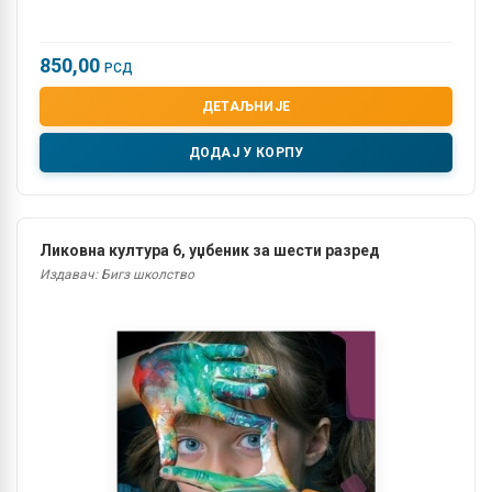
850,00
РСД
ДЕТАЉНИЈЕ
ДОДАЈ У КОРПУ
Ликовна култура 6, уџбеник за шести разред
Издавач: Бигз школство