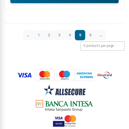
1
2
3
4
5
6
←
→