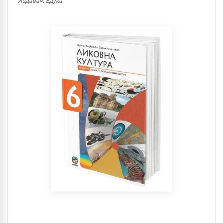
Издавач: Едука