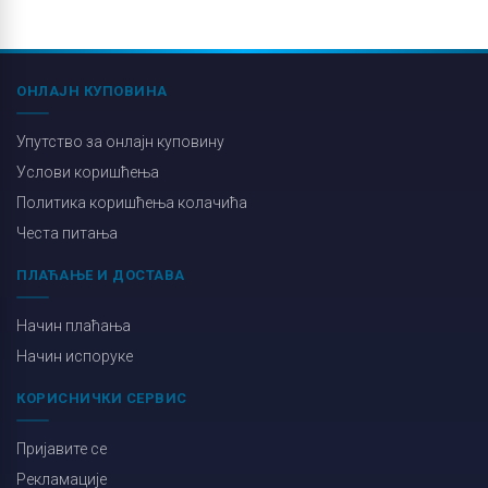
ОНЛАЈН КУПОВИНА
Упутство за онлајн куповину
Услови коришћења
Политика коришћења колачића
Честа питања
ПЛАЋАЊЕ И ДОСТАВА
Начин плаћања
Начин испоруке
КОРИСНИЧКИ СЕРВИС
Пријавите се
Рекламације