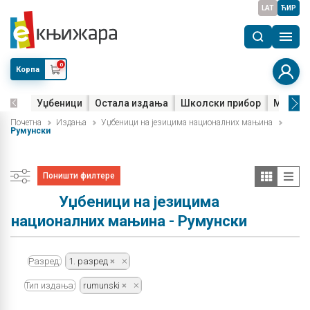
LAT
ЋИР
0
Корпа
Уџбеници
Остала издања
Школски прибор
Мала м
Почетна
Издања
Уџбеници на језицима националних мањина
Румунски
Поништи филтере
Уџбеници на језицима
националних мањина - Румунски
Разред:
1. разред
Тип издања:
rumunski