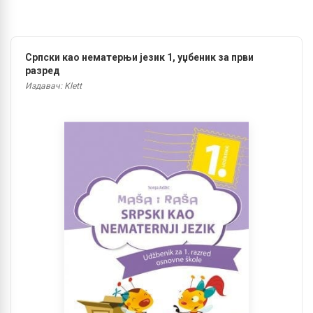
Српски као нематерњи језик 1, уџбеник за први
разред
Издавач: Klett