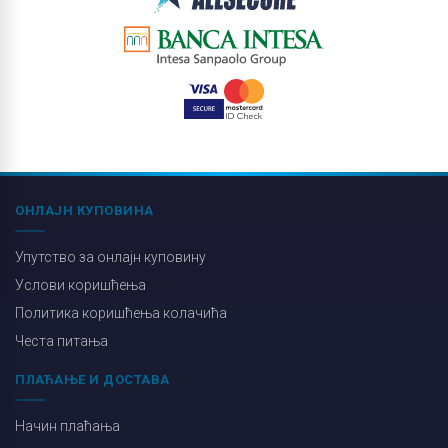
ОНЛАЈН КУПОВИНА
Упутство за онлајн куповину
Услови коришћења
Политика коришћења колачића
Честа питања
ПЛАЋАЊЕ И ДОСТАВА
Начин плаћања