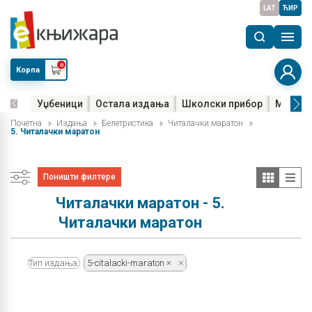
LAT
ЋИР
0
Корпа
Уџбеници
Остала издања
Школски прибор
Мала м
Почетна
Издања
Белетристика
Читалачки маратон
5. Читалачки маратон
Поништи филтере
Читалачки маратон - 5.
Читалачки маратон
Тип издања:
5-citalacki-maraton