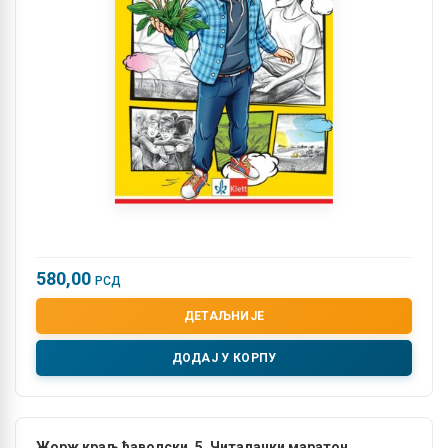
580,00
РСД
ДЕТАЉНИЈЕ
ДОДАЈ У КОРПУ
Жорж краљ ђаволски, 5. Читалачки маратон