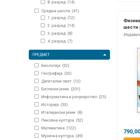
8. разред
(14)
Средња школа
(41)
1. разред
(12)
Физика
2. разред
(14)
шести
3. разред
(8)
Издавач
4. разред
(7)
ПРЕДМЕТ
Биологија
(32)
Географија
(32)
Дигитални свет
(12)
Енглески језик
(201)
Информатика и рачунарство
(25)
Историја
(53)
Италијански језик
(8)
Ликовна култура
(52)
Математика
(122)
790,0
Музичка култура
(49)