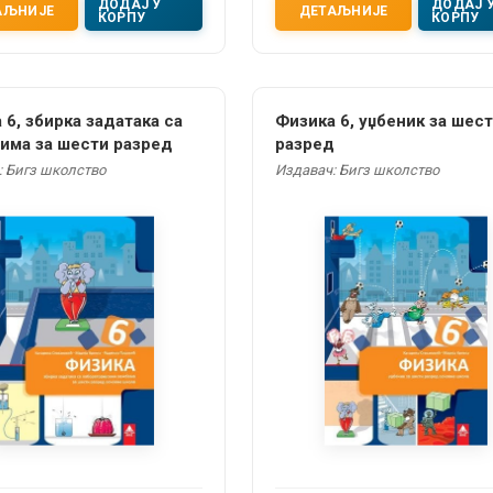
ДОДАЈ У
ДОДАЈ 
АЉНИЈЕ
ДЕТАЉНИЈЕ
КОРПУ
КОРПУ
 6, збирка задатака са
Физика 6, уџбеник за шес
ма за шести разред
разред
: Бигз школство
Издавач: Бигз школство