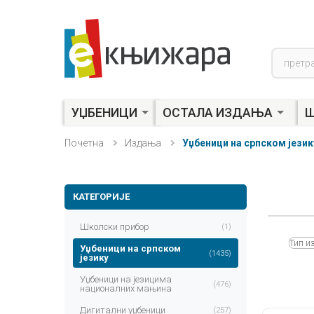
Product
search
УЏБЕНИЦИ
ОСТАЛА ИЗДАЊА
Ш
Почетна
Издања
Уџбеници на српском језик
КАТЕГОРИЈЕ
Школски прибор
(1)
Тип и
Уџбеници на српском
(1435)
језику
Уџбеници на језицима
(476)
националних мањина
Дигитални уџбеници
(257)