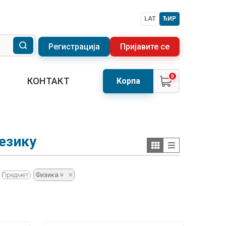
LAT
ЋИР
Регистрација
Пријавите се
0
КОНТАКТ
Корпа
езику
Предмет:
Физика