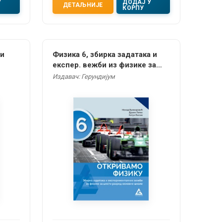
У
ДОДАЈ У
ДЕТАЉНИЈЕ
КОРПУ
ти
Физика 6, збирка задатака и
експер. вежби из физике за
шести разред
Издавач: Герундијум