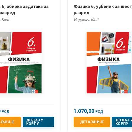
 6, збирка задатака за
Физика 6, уџбеник за шес
разред
разред
 Klett
Издавач: Klett
0
1.070,00
РСД
РСД
ДОДАЈ У
ДОДАЈ 
АЉНИЈЕ
ДЕТАЉНИЈЕ
КОРПУ
КОРПУ