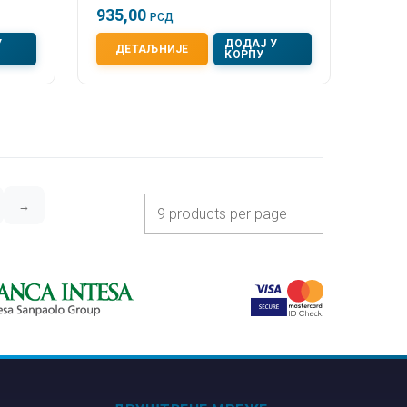
935,00
РСД
У
ДОДАЈ У
ДЕТАЉНИЈЕ
КОРПУ
→