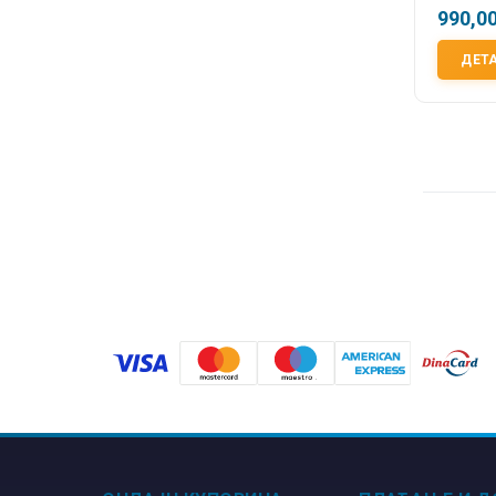
990,0
ДЕТ