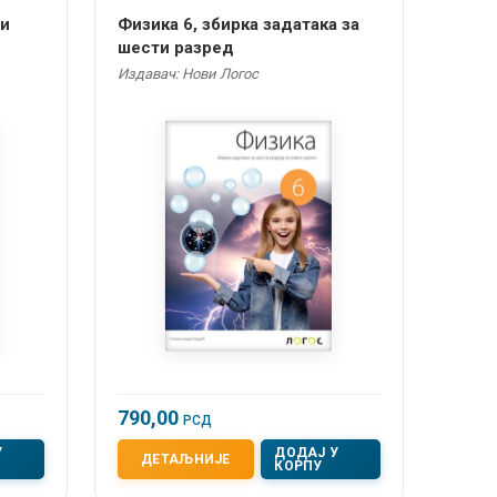
ти
Физика 6, збирка задатака за
шести разред
Издавач: Нови Логос
790,00
РСД
У
ДОДАЈ У
ДЕТАЉНИЈЕ
КОРПУ