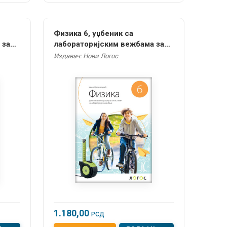
Физика 6, уџбеник са
 за
лабораторијским вежбама за
шести разред НОВО
Издавач: Нови Логос
1.180,00
РСД