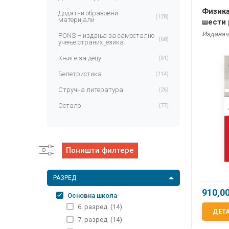
Физика
Додатни образовни
(128)
материјали
шести 
Издавач:
PONS – издања за самостално
(68)
учење страних језика
Књиге за децу
(51)
Белетристика
(114)
Стручна литература
(26)
Остало
(77)
Поништи филтере
РАЗРЕД
910,0
Основна школа
6. разред
(14)
ДЕТ
7. разред
(14)