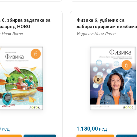
 6, збирка задатака за
Физика 6, уџбеник са
 разред НОВО
лабораторијским вежбама
шести разред
: Нови Логос
Издавач: Нови Логос
0
1.180,00
РСД
РСД