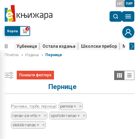
LAT
ЋИР
0
Корпа
Уџбеници
Остала издања
Школски прибор
Мала м
Почетна
Издања
Пернице
Поништи филтере
Пернице
Ранчеви, торбе, пернице:
pernice
ranac-za-vrtic
sportski-ranac
skolski-ranac