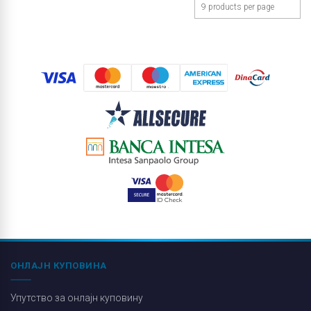
ОНЛАЈН КУПОВИНА
Упутство за онлајн куповину