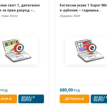
лни свет 1, дигитално
Енглески језик 1 Super Mi
 за први разред –
е-уџбеник – годишња
а претплата
претплата
: Нови Логос
Издавач: Klett
0
680,00
РСД
РСД
ДОДАЈ У
ДОДАЈ 
АЉНИЈЕ
ДЕТАЉНИЈЕ
КОРПУ
КОРПУ