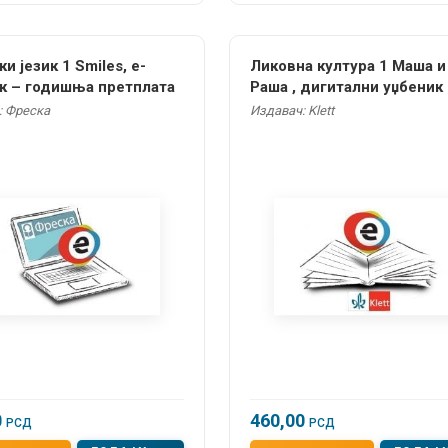
и језик 1 Smiles, е-
Ликовна култура 1 Маша и
к – годишња претплата
Раша , дигитални уџбеник
годишња претплата
: Фреска
Издавач: Klett
0
460,00
РСД
РСД