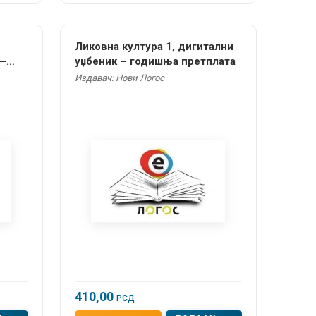
Ликовна култура 1, дигитални
 –
уџбеник – годишња претплата
Издавач: Нови Логос
410,00
РСД