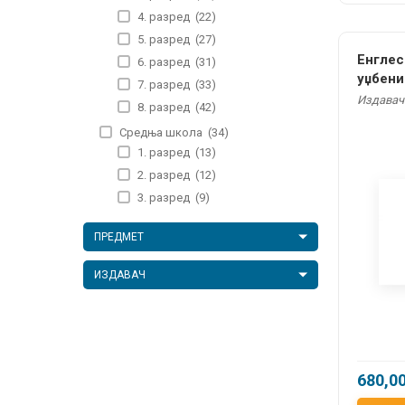
4. разред
(22)
5. разред
(27)
Енглеск
6. разред
(31)
уџбени
7. разред
(33)
Издавач
8. разред
(42)
Средња школа
(34)
1. разред
(13)
2. разред
(12)
3. разред
(9)
ПРЕДМЕТ
ИЗДАВАЧ
680,0