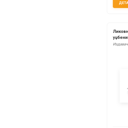
ДЕТ
Ликовн
уџбени
Издавач