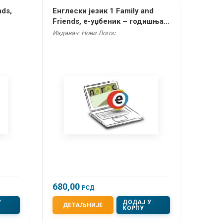
nds,
Енглески језик 1 Family and
Friends, е-уџбеник – годишња
претплата
Издавач: Нови Логос
680,00
РСД
У
ДОДАЈ У
ДЕТАЉНИЈЕ
КОРПУ