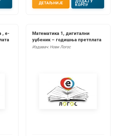
У
ДОДАЈ У
ДЕТАЉНИЈЕ
КОРПУ
, е-
Математика 1, дигитални
лата
уџбеник – годишња претплата
Издавач: Нови Логос