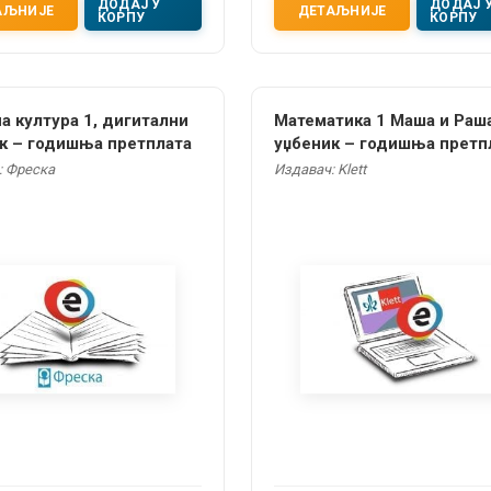
ДОДАЈ У
ДОДАЈ 
АЉНИЈЕ
ДЕТАЉНИЈЕ
КОРПУ
КОРПУ
а култура 1, дигитални
Математика 1 Маша и Раша 
к – годишња претплата
уџбеник – годишња претп
: Фреска
Издавач: Klett