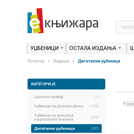
Product
search
УЏБЕНИЦИ
ОСТАЛА ИЗДАЊА
Ш
Почетна
Издања
Дигитални уџбеници
КАТЕГОРИЈЕ
Школски прибор
(1)
Разре
Уџбеници на српском језику
(1435)
Уџбеници на језицима
(476)
националних мањина
Дигитални уџбеници
(257)