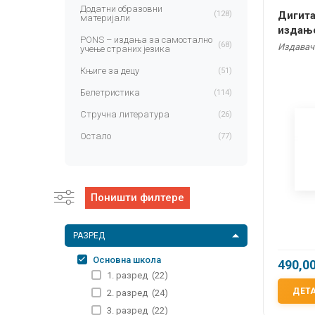
Додатни образовни
(128)
Дигита
материјали
издање
PONS – издања за самостално
годишњ
(68)
Издавач
учење страних језика
Књиге за децу
(51)
Белетристика
(114)
Стручна литература
(26)
Остало
(77)
Поништи филтере
РАЗРЕД
Основна школа
490,0
1. разред
(22)
ДЕТ
2. разред
(24)
3. разред
(22)