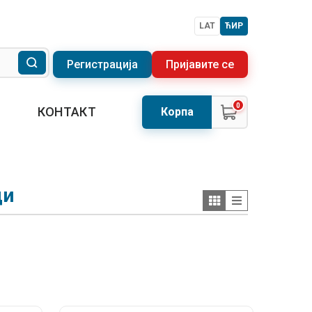
LAT
ЋИР
Регистрација
Пријавите се
0
КОНТАКТ
Корпа
ци