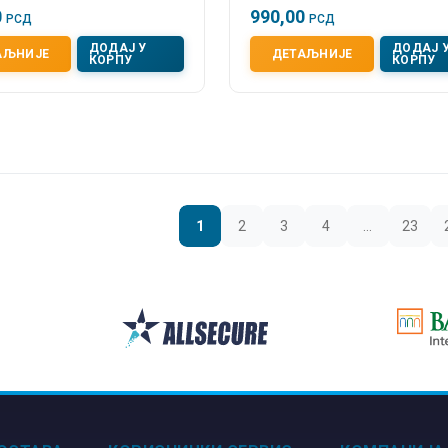
0
990,00
РСД
РСД
ДОДАЈ У
ДОДАЈ 
АЉНИЈЕ
ДЕТАЉНИЈЕ
КОРПУ
КОРПУ
1
2
3
4
…
23