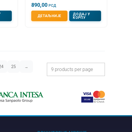
890,00
РСД
У
ДОДАЈ У
ДЕТАЉНИЈЕ
КОРПУ
24
25
→