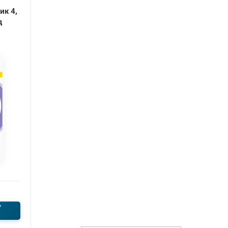
ик 4,
д
У