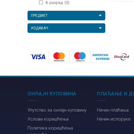
8. разред
(5)
ПРЕДМЕТ
ИЗДАВАЧ
ОНЛАЈН КУПОВИНА
ПЛАЋАЊЕ И Д
Упутство за онлајн куповину
Начин плаћања
Услови коришћења
Начин испоруке
Политика коришћења