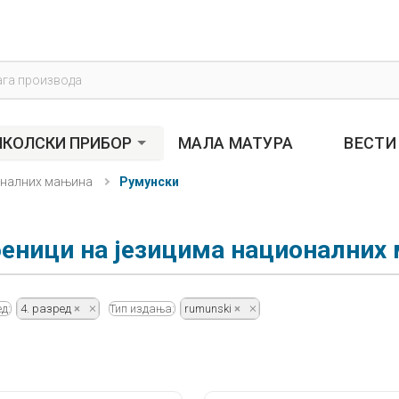
s
КОЛСКИ ПРИБОР
МАЛА МАТУРА
ВЕСТИ
оналних мањина
Румунски
еници на језицима националних
д:
4. разред
Тип издања:
rumunski