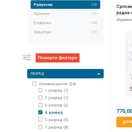
Румунски
(24)
Српски
радна 
Русински
(73)
разре
Издавач:
Словачки
(100)
Хрватски
(37)
Поништи филтере
РАЗРЕД
Основна школа
(24)
1. разред
(1)
2. разред
(1)
3. разред
(2)
770,0
4. разред
5. разред
(5)
ДЕТ
7. разред
(8)