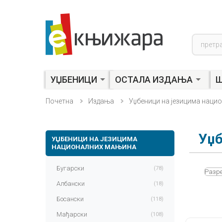
Product
search
УЏБЕНИЦИ
ОСТАЛА ИЗДАЊА
Ш
Почетна
Издања
Уџбеници на језицима наци
Уџб
УЏБЕНИЦИ НА ЈЕЗИЦИМА
НАЦИОНАЛНИХ МАЊИНА
Бугарски
(78)
Разре
Албански
(18)
Босански
(118)
Мађарски
(108)