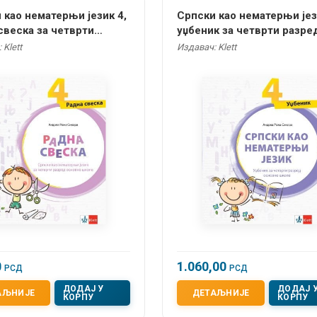
 као нематерњи језик 4,
Српски као нематерњи јез
свеска за четврти
уџбеник за четврти разре
д
 Klett
Издавач: Klett
0
1.060,00
РСД
РСД
ДОДАЈ У
ДОДАЈ 
АЉНИЈЕ
ДЕТАЉНИЈЕ
КОРПУ
КОРПУ