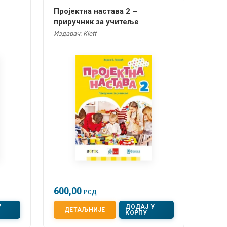
Пројектна настава 2 –
приручник за учитеље
Издавач: Klett
600,00
РСД
У
ДОДАЈ У
ДЕТАЉНИЈЕ
КОРПУ