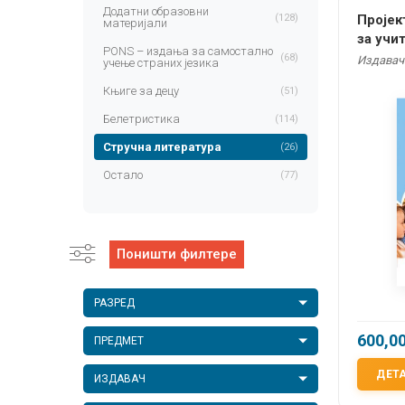
Додатни образовни
(128)
Пројек
материјали
за учи
PONS – издања за самостално
(68)
Издавач:
учење страних језика
Књиге за децу
(51)
Белетристика
(114)
Стручна литература
(26)
Остало
(77)
Поништи филтере
РАЗРЕД
600,0
ПРЕДМЕТ
ДЕТ
ИЗДАВАЧ