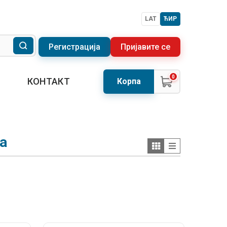
LAT
ЋИР
Регистрација
Пријавите се
0
КОНТАКТ
Корпа
а