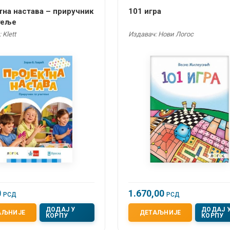
тна настава – приручник
101 игра
теље
 Klett
Издавач: Нови Логос
0
1.670,00
РСД
РСД
ДОДАЈ У
ДОДАЈ 
АЉНИЈЕ
ДЕТАЉНИЈЕ
КОРПУ
КОРПУ