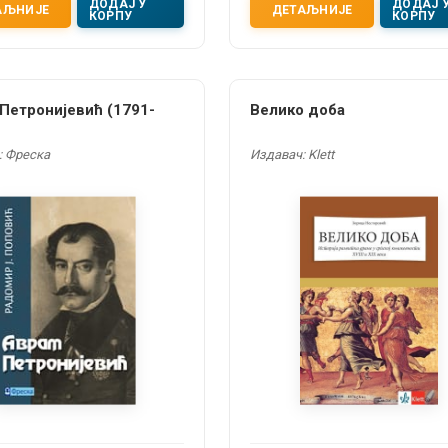
ДОДАЈ У
ДОДАЈ 
АЉНИЈЕ
ДЕТАЉНИЈЕ
КОРПУ
КОРПУ
Петронијевић (1791-
Велико доба
: Фреска
Издавач: Klett