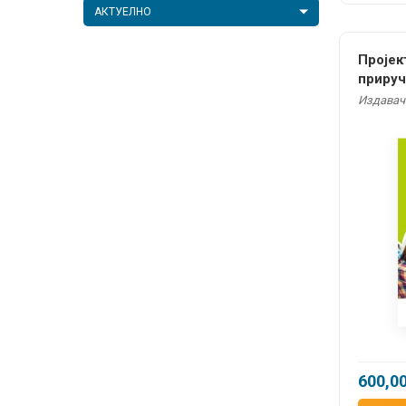
АКТУЕЛНО
Пројек
прируч
Издавач:
600,0