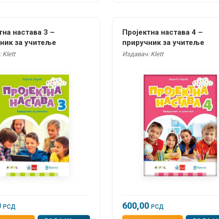
тна настава 3 –
Пројектна настава 4 –
ник за учитеље
приручник за учитеље
 Klett
Издавач: Klett
0
600,00
РСД
РСД