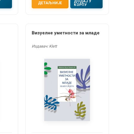
У
ДОДАЈ У
ДЕТАЉНИЈЕ
КОРПУ
Визуелне уметности за младе
Издавач: Klett