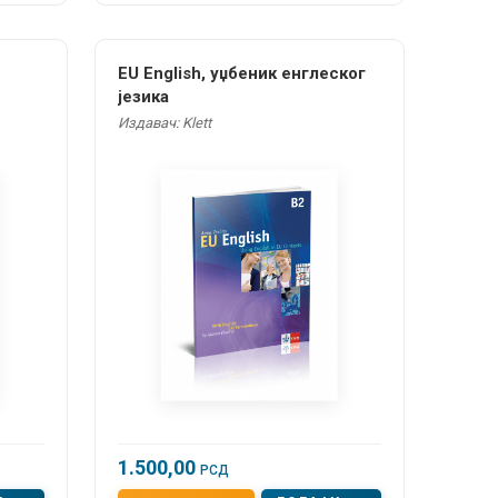
EU English, уџбеник енглеског
језика
Издавач: Klett
1.500,00
РСД