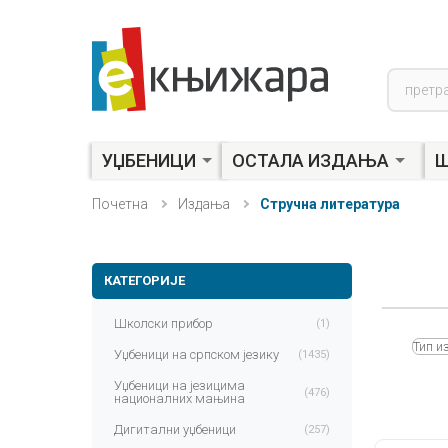
Product
search
УЏБЕНИЦИ
ОСТАЛА ИЗДАЊА
Ш
Почетна
Издања
Стручна литература
КАТЕГОРИЈЕ
Школски прибор
(1)
Тип и
Уџбеници на српском језику
(1435)
Уџбеници на језицима
(476)
националних мањина
Дигитални уџбеници
(257)