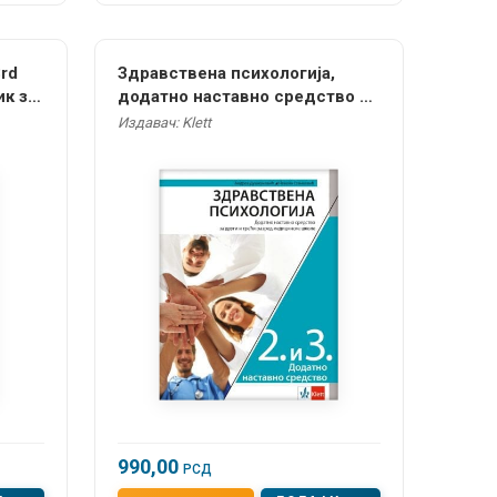
3rd
Здравствена психологија,
ик за
додатно наставно средство за
едње
други и трећи разред средње
Издавач: Klett
медицинске школе
990,00
РСД