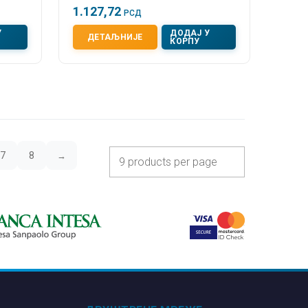
1.127,72
РСД
У
ДОДАЈ У
ДЕТАЉНИЈЕ
КОРПУ
7
8
→