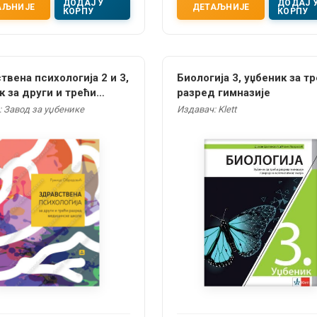
ДОДАЈ У
ДОДАЈ 
АЉНИЈЕ
ДЕТАЉНИЈЕ
КОРПУ
КОРПУ
твена психологија 2 и 3,
Биологија 3, уџбеник за т
к за други и трећи
разред гимназије
 медицинске школе
 Завод за уџбенике
Издавач: Klett