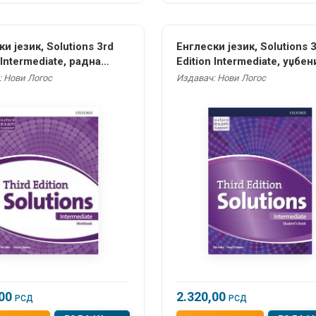
и језик, Solutions 3rd
Енглески језик, Solutions 
 Intermediate, радна
Edition Intermediate, уџбен
 за други и трећи
други и трећи разред ср
: Нови Логос
Издавач: Нови Логос
д средње школе
школе
,00
2.320,00
РСД
РСД