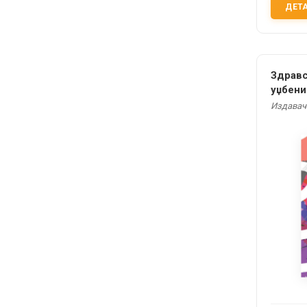
ДЕТ
Здравс
уџбени
разред
Издавач: