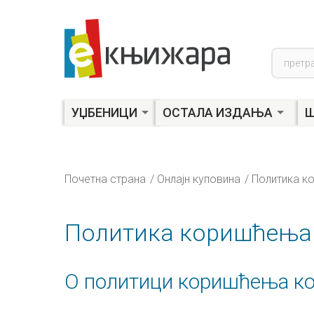
Product
search
УЏБЕНИЦИ
ОСТАЛА ИЗДАЊА
Ш
Почетна страна
Онлајн куповина
Политика коришћења
О политици коришћења к