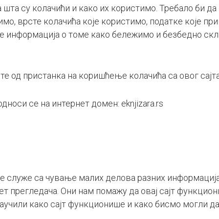
та су колачићи и како их користимо. Требало би да 
имо, врсте колачића које користимо, податке које п
 информација о томе како бележимо и безбедно скл
те од пристанка на коришћење колачића са овог сајта
носи се на интернет домен: eknjizara.rs
је служе са чување малих делова разних информациј
т прегледача. Они нам помажу да овај сајт функциони
учили како сајт функционише и како бисмо могли да 