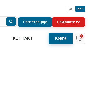
LAT
ЋИР
Регистрација
Пријавите се
0
КОНТАКТ
Корпа