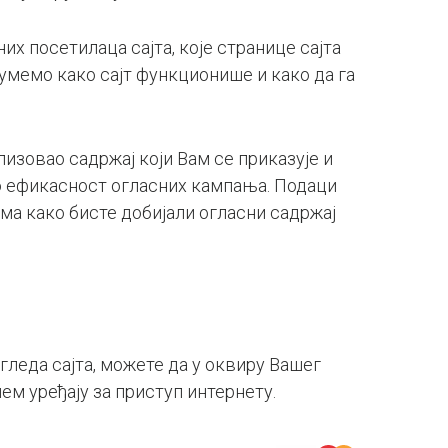
их посетилаца сајта, које странице сајта
зумемо како сајт функционише и како да га
лизовао садржај који Вам се приказује и
мо ефикасност огласних кампања. Подаци
ма како бисте добијали огласни садржај
леда сајта, можете да у оквиру Вашег
м уређају за приступ интернету.