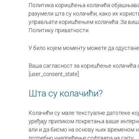
Политика коришћења колачића објашњава ш
разумели шта су колачићи, како их корист
управљати коришћењем колачића. За више
Политику приватности.
У било којем моменту можете да одустане
Ваша сагласност за коришћење колачића од
[user_consent_state]
Шта су колачићи?
Колачићи су мале текстуалне датотеке ко
уређају приликом покретања ваше интерне
али и да бисмо на основу њих временом на
потребно унапређење софтвера на сајту.