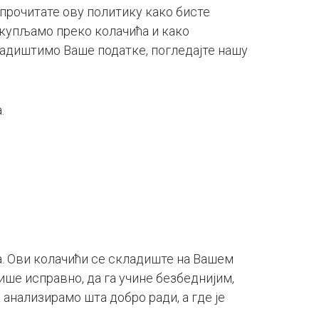
прочитате ову политику како бисте
рикупљамо преко колачића и како
адиштимо Ваше податке, погледајте нашу
.
а. Ови колачићи се складиште на Вашем
ше исправно, да га учине безбеднијим,
анализирамо шта добро ради, а где је