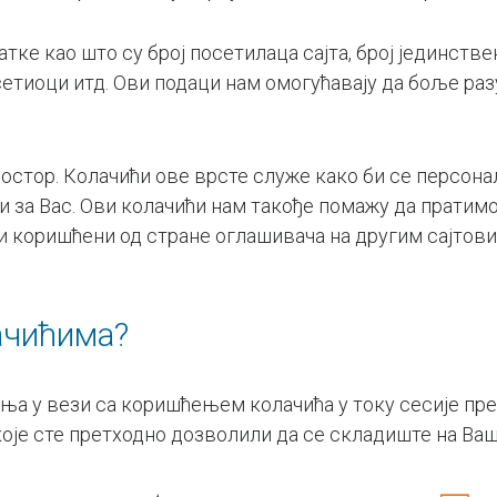
тке као што су број посетилаца сајта, број јединствен
осетиоци итд. Ови подаци нам омогућавају да боље ра
простор. Колачићи ове врсте служе како би се персона
ији за Вас. Ови колачићи нам такође помажу да прати
 коришћени од стране оглашивача на другим сајтови
ачићима?
а у вези са коришћењем колачића у току сесије прег
оје сте претходно дозволили да се складиште на Ваше