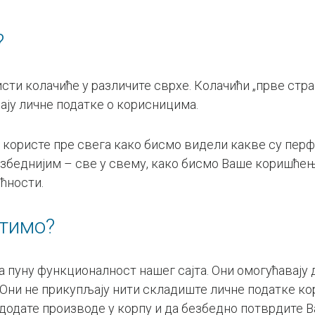
?
исти колачиће у различите сврхе. Колачићи „прве стра
ју личне податке о корисницима.
у користе пре свега како бисмо видели какве су перф
езбеднијим – све у свему, како бисмо Ваше коришћењ
ућности.
стимо?
за пуну функционалност нашег сајта. Они омогућавају
ни не прикупљају нити складиште личне податке кор
а додате производе у корпу и да безбедно потврдите 