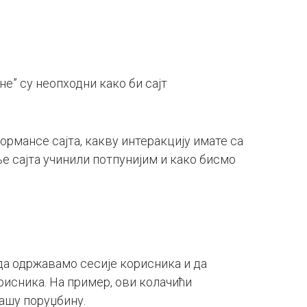
не” су неопходни како би сајт
ормансе сајта, какву интеракцију имате са
е сајта учинили потпунијим и како бисмо
 да одржавамо сесије корисника и да
исника. На пример, ови колачићи
Вашу поруџбину.