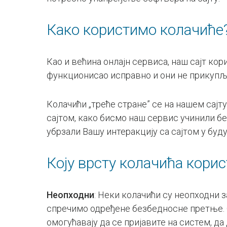
Како користимо колачиће
Као и већина онлајн сервиса, наш сајт кор
функционисао исправно и они не прикупља
Колачићи „треће стране” се на нашем сајт
сајтом, како бисмо наш сервис учинили б
убрзали Вашу интеракцију са сајтом у буд
Коју врсту колачића кори
Неопходни
: Неки колачићи су неопходни 
спречимо одређене безбедносне претње. О
омогућавају да се пријавите на систем, д