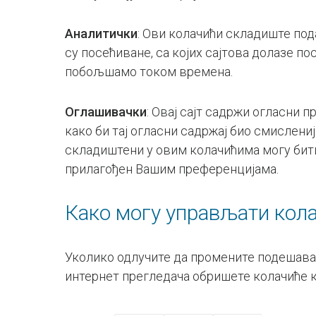
Аналитички
: Ови колачићи складиште пода
су посећиване, са којих сајтова долазе п
побољшамо током времена.
Оглашивачки
: Овај сајт садржи огласни 
како би тај огласни садржај био смислен
складиштени у овим колачићима могу бити
прилагођен Вашим преференцијама.
Како могу управљати кол
Уколико одлучите да промените подешавањ
интернет прегледача обришете колачиће к