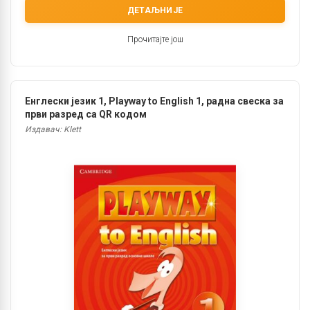
ДЕТАЉНИЈЕ
Прочитајте још
Енглески језик 1, Playway to English 1, радна свеска за
први разред са QR кодом
Издавач: Klett