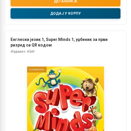
ДЕТАЉНИЈЕ
ДОДАЈ У КОРПУ
Енглески језик 1, Super Minds 1, уџбеник за први
разред са QR кодом
Издавач: Klett