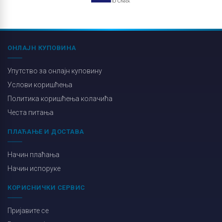
ОНЛАЈН КУПОВИНА
Упутство за онлајн куповину
Услови коришћења
Политика коришћења колачића
Честа питања
ПЛАЋАЊЕ И ДОСТАВА
Начин плаћања
Начин испоруке
КОРИСНИЧКИ СЕРВИС
Пријавите се