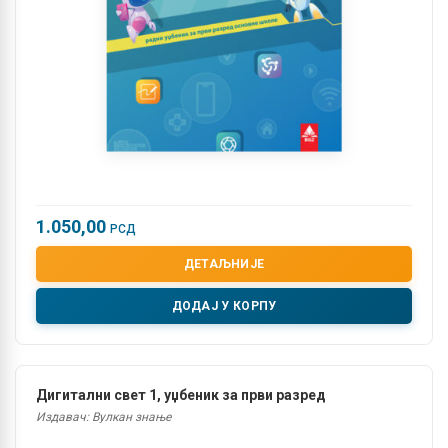
1.050,00
РСД
ДЕТАЉНИЈЕ
ДОДАЈ У КОРПУ
Дигитални свет 1, уџбеник за први разред
Издавач: Вулкан знање