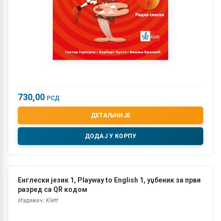
730,00
РСД
ДЕТАЉНИЈЕ
ДОДАЈ У КОРПУ
Енглески језик 1, Playway to English 1, уџбеник за први
разред са QR кодом
Издавач: Klett