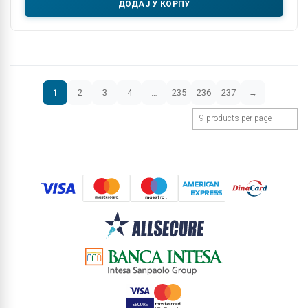
ДОДАЈ У КОРПУ
1
2
3
4
…
235
236
237
→