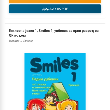
ДОДАЈ У КОРПУ
Енглески језик 1, Smiles 1, уџбеник за први разред са
QR кодом
Издавач: Фреска