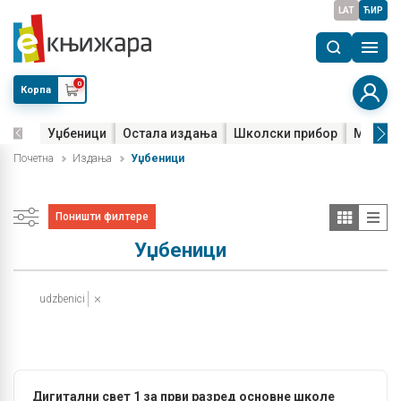
LAT
ЋИР
0
Корпа
Уџбеници
Остала издања
Школски прибор
Мала м
Почетна
Издања
Уџбеници
Поништи филтере
Уџбеници
udzbenici
Дигитални свет 1 за први разред основне школе