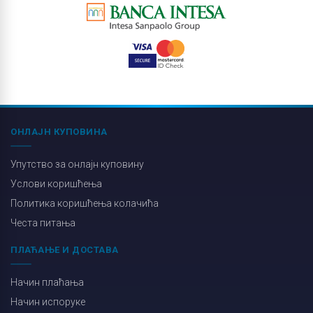
ОНЛАЈН КУПОВИНА
Упутство за онлајн куповину
Услови коришћења
Политика коришћења колачића
Честа питања
ПЛАЋАЊЕ И ДОСТАВА
Начин плаћања
Начин испоруке