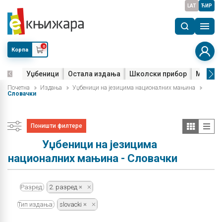
LAT
ЋИР
0
Корпа
Уџбеници
Остала издања
Школски прибор
Мала м
Почетна
Издања
Уџбеници на језицима националних мањина
Словачки
Поништи филтере
Уџбеници на језицима
националних мањина - Словачки
Разред:
2. разред
Тип издања:
slovacki