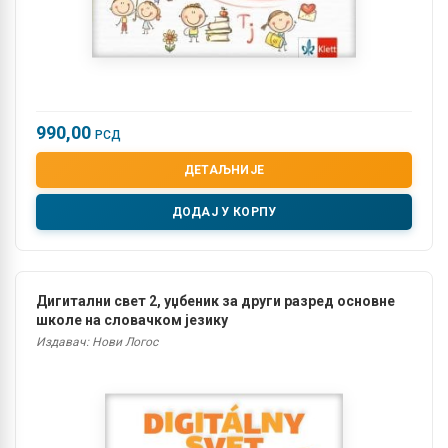
990,00
РСД
ДЕТАЉНИЈЕ
ДОДАЈ У КОРПУ
Дигитални свет 2, уџбеник за други разред основне
школе на словачком језику
Издавач: Нови Логос