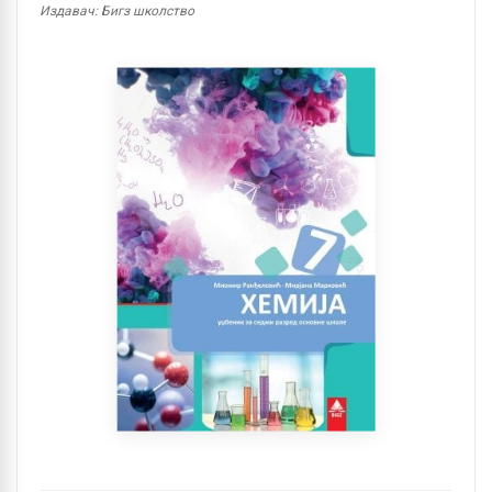
Издавач: Бигз школство