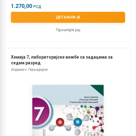
1.270,00
РСД
ДЕТАЉНИЈЕ
Прочитајте још
Хемија 7, лабораторијске вежбе са задацима за
седми разред
Издавач: Герундијум