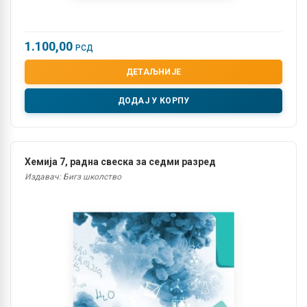
1.100,00
РСД
ДЕТАЉНИЈЕ
ДОДАЈ У КОРПУ
Хемија 7, радна свеска за седми разред
Издавач: Бигз школство