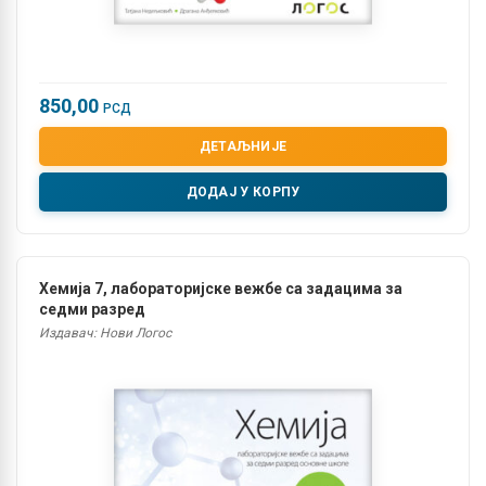
850,00
РСД
ДЕТАЉНИЈЕ
ДОДАЈ У КОРПУ
Хемија 7, лабораторијске вежбе са задацима за
седми разред
Издавач: Нови Логос