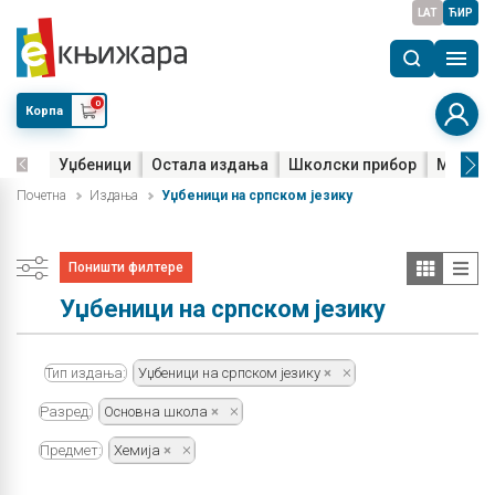
LAT
ЋИР
0
Корпа
Уџбеници
Остала издања
Школски прибор
Мала м
Почетна
Издања
Уџбеници на српском језику
Поништи филтере
Уџбеници на српском језику
Тип издања:
Уџбеници на српском језику
Разред:
Основна школа
Предмет:
Хемија