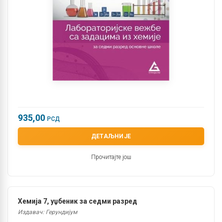
935,00
РСД
ДЕТАЉНИЈЕ
Прочитајте још
Хемија 7, уџбеник за седми разред
Издавач: Герундијум