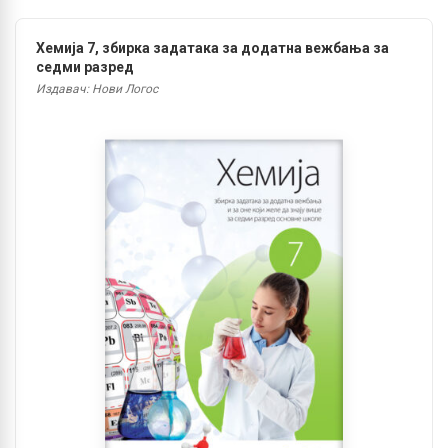
Хемија 7, збирка задатака за додатна вежбања за
седми разред
Издавач: Нови Логос