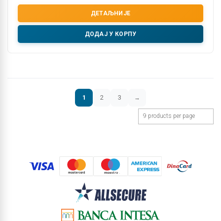
ДЕТАЉНИЈЕ
ДОДАЈ У КОРПУ
1
2
3
→