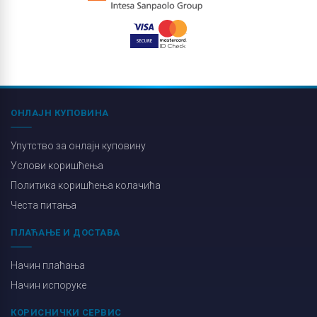
ОНЛАЈН КУПОВИНА
Упутство за онлајн куповину
Услови коришћења
Политика коришћења колачића
Честа питања
ПЛАЋАЊЕ И ДОСТАВА
Начин плаћања
Начин испоруке
КОРИСНИЧКИ СЕРВИС