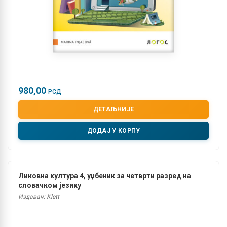
980,00
РСД
ДЕТАЉНИЈЕ
ДОДАЈ У КОРПУ
Ликовна култура 4, уџбеник за четврти разред на
словачком језику
Издавач: Klett