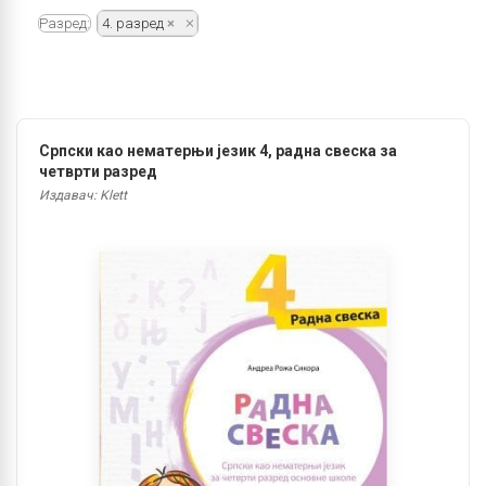
Разред:
4. разред
Српски као нематерњи језик 4, радна свеска за
четврти разред
Издавач: Klett