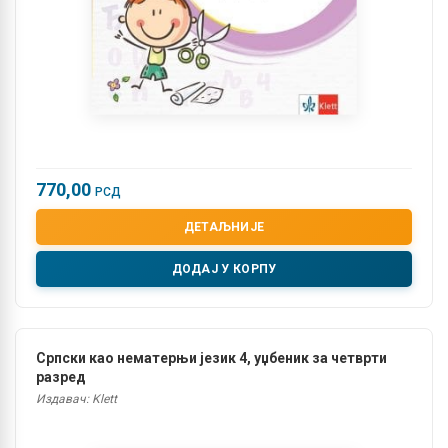
770,00
РСД
ДЕТАЉНИЈЕ
ДОДАЈ У КОРПУ
Српски као нематерњи језик 4, уџбеник за четврти
разред
Издавач: Klett