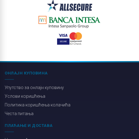
ОНЛАЈН КУПОВИНА
Упутство за онлајн куповину
Услови коришћења
Политика коришћења колачића
Честа питања
ПЛАЋАЊЕ И ДОСТАВА