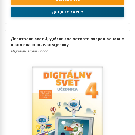
ДОДАЈ У КОРПУ
Дигитални свет 4, уџбеник за четврти разред основне
школе на словачком језику
Издавач: Нови Логос