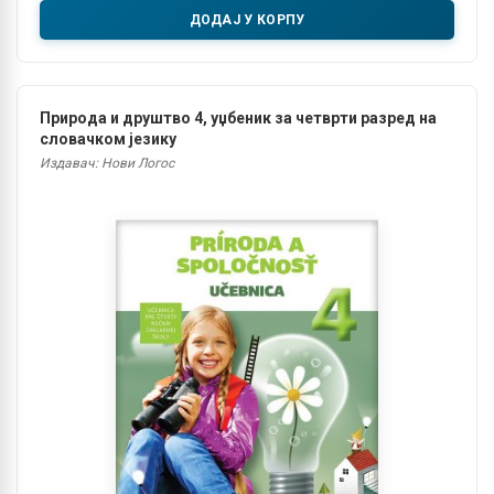
ДОДАЈ У КОРПУ
Природа и друштво 4, уџбеник за четврти разред на
словачком језику
Издавач: Нови Логос