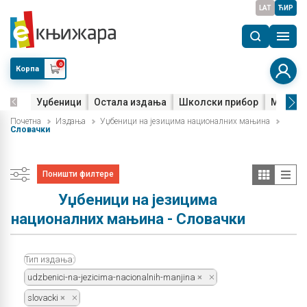
LAT
ЋИР
0
Корпа
Уџбеници
Остала издања
Школски прибор
Мала м
Почетна
Издања
Уџбеници на језицима националних мањина
Словачки
Поништи филтере
Уџбеници на језицима
националних мањина - Словачки
Тип издања:
udzbenici-na-jezicima-nacionalnih-manjina
slovacki