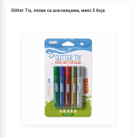
Glitter Tix, лепак са шљокицама, микс 5 боја