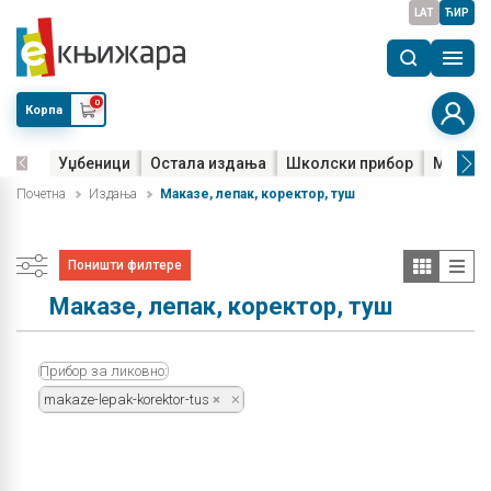
LAT
ЋИР
0
Корпа
Уџбеници
Остала издања
Школски прибор
Мала м
Почетна
Издања
Маказе, лепак, коректор, туш
Поништи филтере
Маказе, лепак, коректор, туш
Прибор за ликовно:
makaze-lepak-korektor-tus