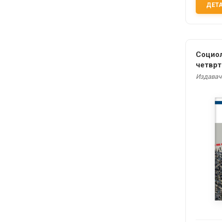
ДЕТ
Социол
четврт
на мађ
Издавач: