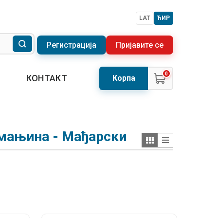
LAT
ЋИР
Регистрација
Пријавите се
0
КОНТАКТ
Корпа
 мањина - Мађарски