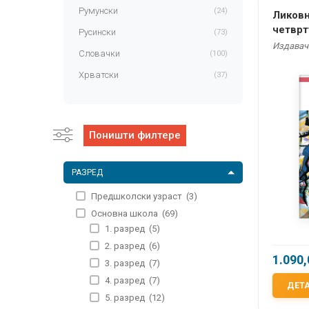
Румунски
(24)
Ликовн
четврт
Русински
(73)
друштв
Издавач:
Словачки
(100)
мађарс
Хрватски
(37)
Поништи филтере
РАЗРЕД
Предшколски узраст
(3)
Основна школа
(69)
1. разред
(5)
2. разред
(6)
1.090
3. разред
(7)
4. разред
(7)
ДЕТ
5. разред
(12)