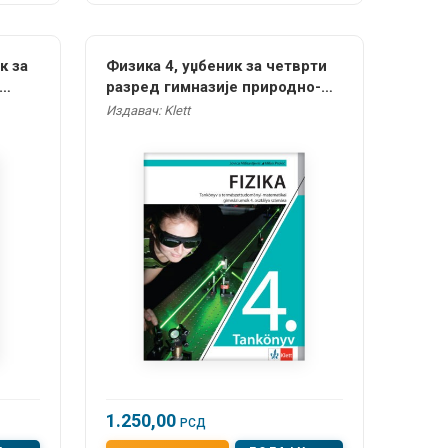
к за
Физика 4, уџбеник за четврти
разред гимназије природно-
а на
математичког смера на
Издавач: Klett
мађарском језику
1.250,00
РСД