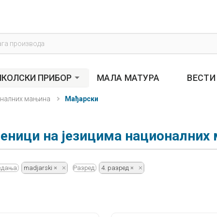
s
КОЛСКИ ПРИБОР
МАЛА МАТУРА
ВЕСТИ
оналних мањина
Мађарски
еници на језицима националних
здања:
madjarski
Разред:
4. разред