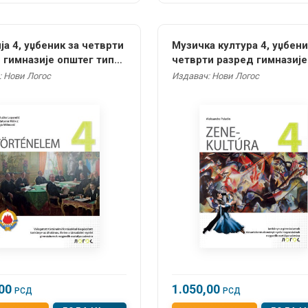
ја 4, уџбеник за четврти
Музичка култура 4, уџбени
 гимназије општег типа
четврти разред гимназије
твено-језичког смера на
друштвено-језичког смер
: Нови Логос
Издавач: Нови Логос
ком језику
мађарском језику
,00
1.050,00
РСД
РСД