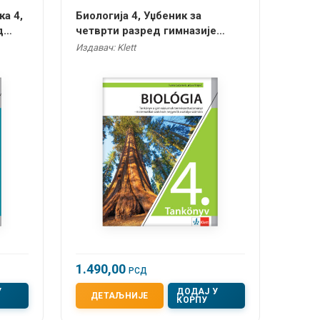
а 4,
Биологија 4, Уџбеник за
д
четврти разред гимназије
езику
природно-математичког смера
Издавач: Klett
на мађарском језику
1.490,00
РСД
У
ДОДАЈ У
ДЕТАЉНИЈЕ
КОРПУ