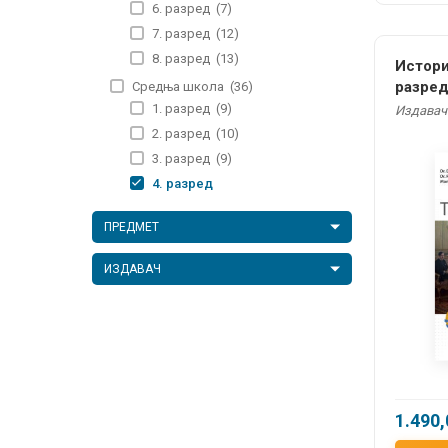
6. разред
(7)
7. разред
(12)
8. разред
(13)
Истори
разред
Средња школа
(36)
и друш
1. разред
(9)
Издавач
мађарс
2. разред
(10)
3. разред
(9)
4. разред
ПРЕДМЕТ
ИЗДАВАЧ
1.490