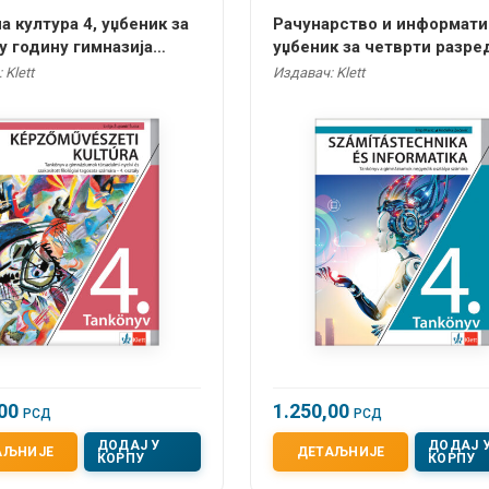
а култура 4, уџбеник за
Рачунарство и информатик
у годину гимназија
уџбеник за четврти разре
ено-језичког смера на
гимназије на мађарском ј
 Klett
Издавач: Klett
ком језику
,00
1.250,00
РСД
РСД
ДОДАЈ У
ДОДАЈ 
АЉНИЈЕ
ДЕТАЉНИЈЕ
КОРПУ
КОРПУ