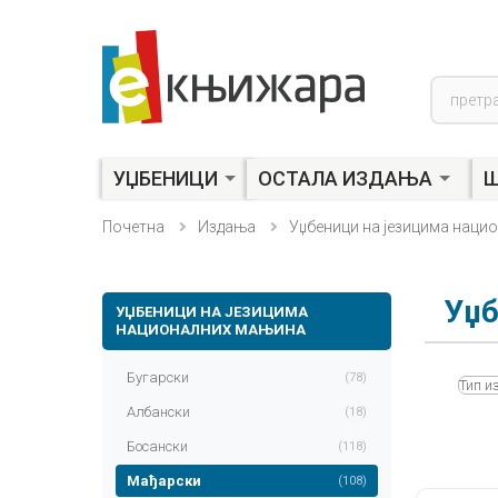
Product
search
УЏБЕНИЦИ
ОСТАЛА ИЗДАЊА
Ш
Почетна
Издања
Уџбеници на језицима наци
Уџб
УЏБЕНИЦИ НА ЈЕЗИЦИМА
НАЦИОНАЛНИХ МАЊИНА
Бугарски
(78)
Тип и
Албански
(18)
Босански
(118)
Мађарски
(108)