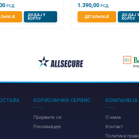
,00
1.390,00
РСД
РСД
ДОДАЈ У
ДОДАЈ 
АЉНИЈЕ
ДЕТАЉНИЈЕ
КОРПУ
КОРПУ
ОСТАВА
КОРИСНИЧКИ СЕРВИС
КОМПАНИЈА
Пријавите се
О нама
Рекламације
Контакт
Политика прив