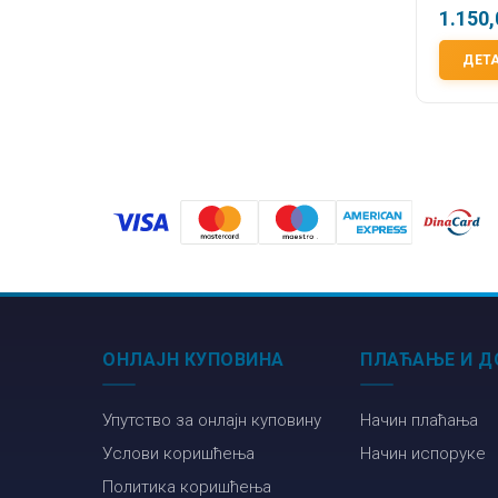
1.150
ДЕТ
ОНЛАЈН КУПОВИНА
ПЛАЋАЊЕ И Д
Упутство за онлајн куповину
Начин плаћања
Услови коришћења
Начин испоруке
Политика коришћења