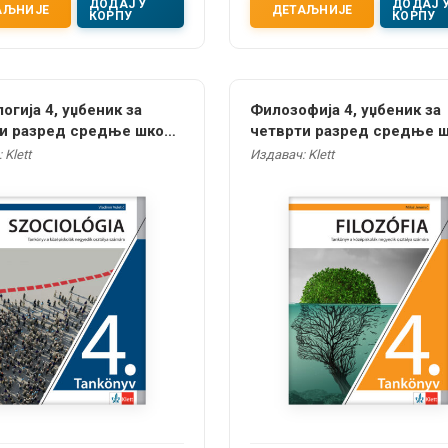
ДОДАЈ У
ДОДАЈ 
АЉНИЈЕ
ДЕТАЉНИЈЕ
КОРПУ
КОРПУ
огија 4, уџбеник за
Филозофија 4, уџбеник за
и разред средње школе
четврти разред средње 
арском језику
на мађарском језику
 Klett
Издавач: Klett