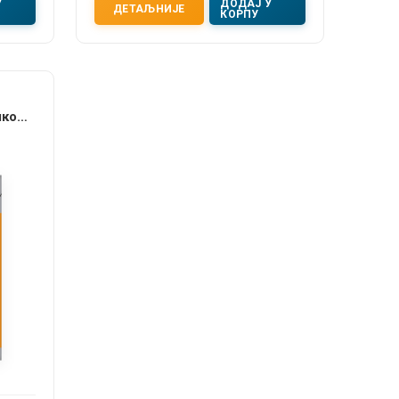
У
ДОДАЈ У
ДЕТАЉНИЈЕ
КОРПУ
школе