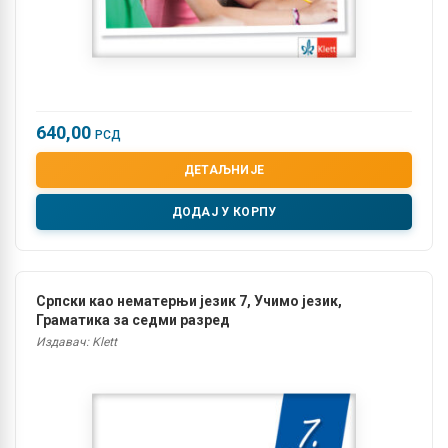
640,00
РСД
ДЕТАЉНИЈЕ
ДОДАЈ У КОРПУ
Српски као нематерњи језик 7, Учимо језик,
Граматика за седми разред
Издавач: Klett