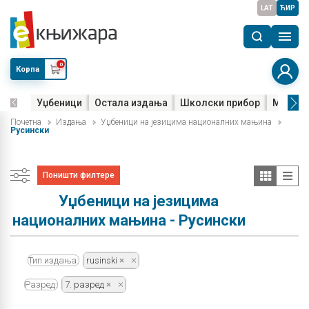
LAT
ЋИР
0
Корпа
Уџбеници
Остала издања
Школски прибор
Мала м
Почетна
Издања
Уџбеници на језицима националних мањина
Русински
Поништи филтере
Уџбеници на језицима
националних мањина - Русински
Тип издања:
rusinski
Разред:
7. разред