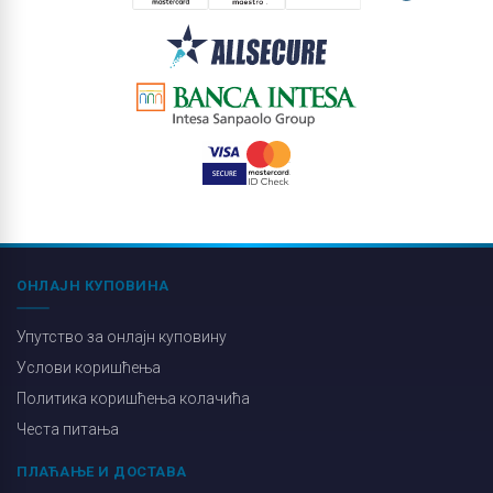
ОНЛАЈН КУПОВИНА
Упутство за онлајн куповину
Услови коришћења
Политика коришћења колачића
Честа питања
ПЛАЋАЊЕ И ДОСТАВА