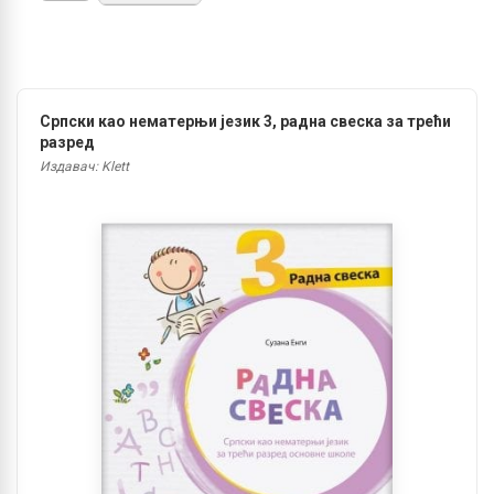
Српски као нематерњи језик 3, радна свеска за трећи
разред
Издавач: Klett