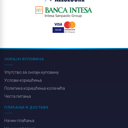
ОНЛАЈН КУПОВИНА
Упутство за онлајн куповину
Услови коришћења
Политика коришћења колачића
Честа питања
ПЛАЋАЊЕ И ДОСТАВА
Начин плаћања