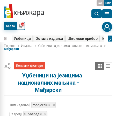
LAT
ЋИР
0
Корпа
Уџбеници
Остала издања
Школски прибор
Мала м
Почетна
Издања
Уџбеници на језицима националних мањина
Мађарски
Поништи филтере
Уџбеници на језицима
националних мањина -
Мађарски
Тип издања:
madjarski
Разред:
3. разред