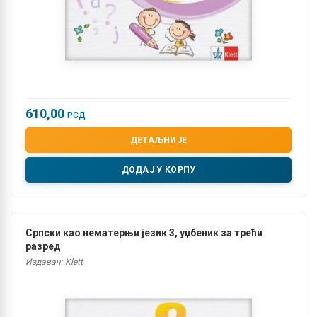
610,00
РСД
ДЕТАЉНИЈЕ
ДОДАЈ У КОРПУ
Српски као нематерњи језик 3, уџбеник за трећи
разред
Издавач: Klett