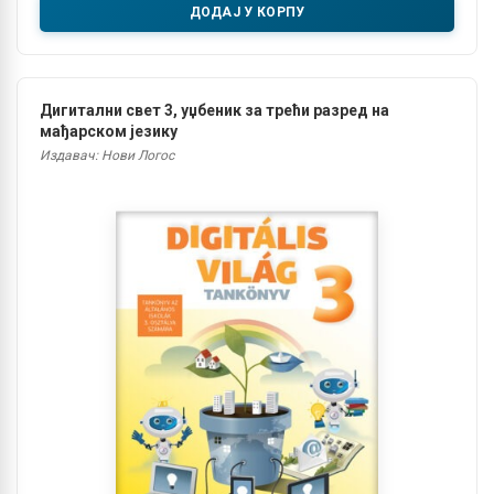
ДОДАЈ У КОРПУ
Дигитални свет 3, уџбеник за трећи разред на
мађарском језику
Издавач: Нови Логос