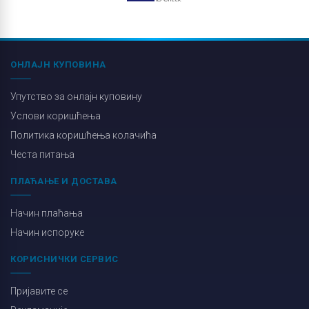
ОНЛАЈН КУПОВИНА
Упутство за онлајн куповину
Услови коришћења
Политика коришћења колачића
Честа питања
ПЛАЋАЊЕ И ДОСТАВА
Начин плаћања
Начин испоруке
КОРИСНИЧКИ СЕРВИС
Пријавите се