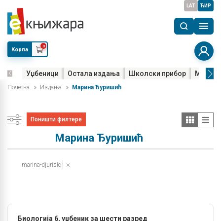
LAT
ЋИР
0
Корпа
Уџбеници
Остала издања
Школски прибор
Мала м
Почетна
Издања
Марина Ђуришић
Поништи филтере
Марина Ђуришић
marina-djurisic
Биологија 6, уџбеник за шести разред