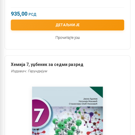
935,00
РСД
ДЕТАЉНИЈЕ
Прочитајте још
Хемија 7, уџбеник за седми разред
Издавач: Герундијум