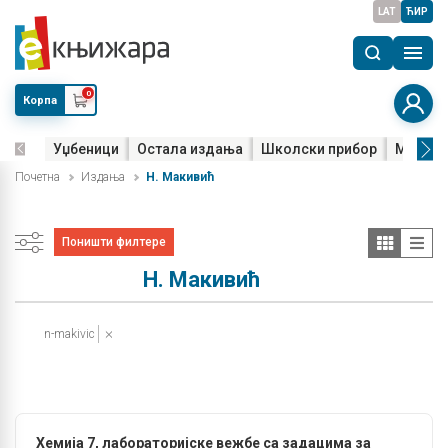
LAT
ЋИР
0
Корпа
Уџбеници
Остала издања
Школски прибор
Мала м
Почетна
Издања
Н. Макивић
Поништи филтере
Н. Макивић
n-makivic
Хемија 7, лабораторијске вежбе са задацима за