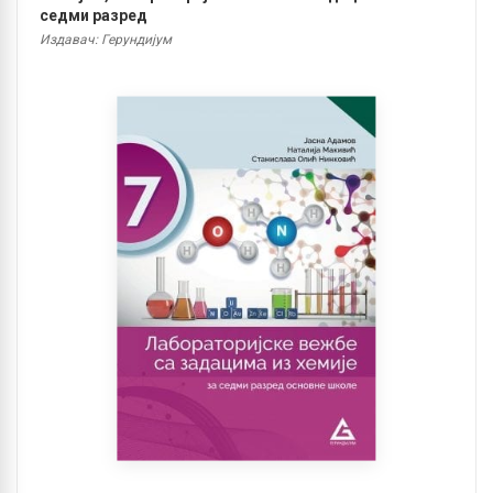
седми разред
Издавач: Герундијум