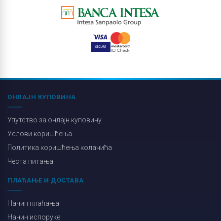
ОНЛАЈН КУПОВИНА
Упутство за онлајн куповину
Услови коришћења
Политика коришћења колачића
Честа питања
ПЛАЋАЊЕ И ДОСТАВА
Начин плаћања
Начин испоруке