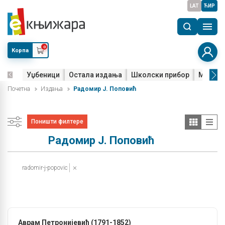
LAT
ЋИР
0
Корпа
Уџбеници
Остала издања
Школски прибор
Мала м
Почетна
Издања
Радомир Ј. Поповић
Поништи филтере
Радомир Ј. Поповић
radomir-j-popovic
Аврам Петронијевић (1791-1852)