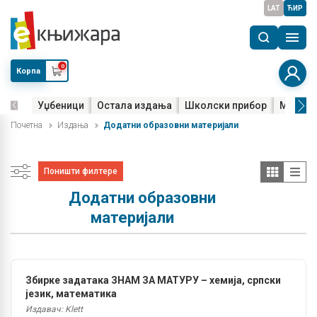
LAT
ЋИР
0
Корпа
Уџбеници
Остала издања
Школски прибор
Мала м
Почетна
Издања
Додатни образовни материјали
Поништи филтере
Додатни образовни
материјали
Збирке задатака ЗНАМ ЗА МАТУРУ – хемија, српски
језик, математика
Издавач: Klett