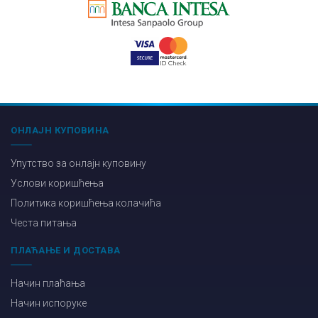
ОНЛАЈН КУПОВИНА
Упутство за онлајн куповину
Услови коришћења
Политика коришћења колачића
Честа питања
ПЛАЋАЊЕ И ДОСТАВА
Начин плаћања
Начин испоруке