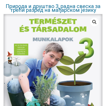
Природа и друштво 3, радна свеска за
трећи разред на мађарском језику