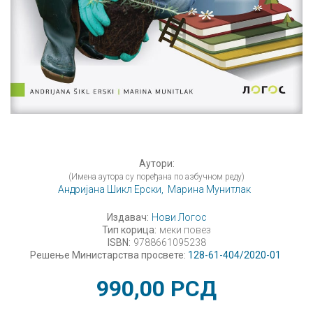
Аутори:
(Имена аутора су поређана по азбучном реду)
Андријана Шикл Ерски,
Марина Мунитлак
Издавач:
Нови Логос
Тип корица:
меки повез
ISBN:
9788661095238
Решење Министарства просвете:
128-61-404/2020-01
990,00
РСД