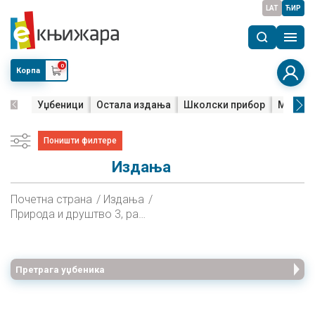
LAT
ЋИР
0
Корпа
Уџбеници
Остала издања
Школски прибор
Мала м
Поништи филтере
Издања
Почетна страна
Издања
Природа и друштво 3, радна свеска за трећи разред на мађарском језику
Претрага уџбеника