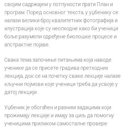
својим садржајем у потпуности прати План и
програм. Поред основног текста, у уџбенику се
налази велики број квалитетних фотографија и
илустрација које су неопходне како би ученици
боље разумели одређене биолошке процесе и
апстрактне појаве.
Свака тема започиње питањима која наводе
ученике да се присете градива претходних
лекција, док се на почетку сваке лекције налазе
кључни појмови које ученици треба да усвоје у
датој лекцији.
Уџбеник је обогаћен и разним задацима који
прожимају лекције и имају за циљ да помогну
ученицима приликом самосталне провере