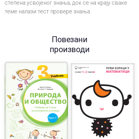
степена усвојеног знања, док се на крају сваке
теме налази тест провере знања.
Повезани
производи