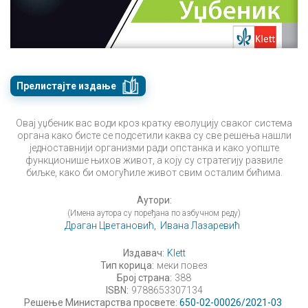
Прелистајте издање
Овај уџбеник вас води кроз кратку еволуцију сваког система
органа како бисте се подсетили каква су све решења нашли
једноставнији организми ради опстанка и како уопште
функционише њихов живот, а коју су стратегију развиле
биљке, како би омогућиле живот свим осталим бићима.
Аутори:
(Имена аутора су поређана по азбучном реду)
Драган Цветановић,
Ивана Лазаревић
Издавач:
Klett
Тип корица:
меки повез
Број страна:
388
ISBN:
9788653307134
Решење Министарства просвете:
650-02-00026/2021-03