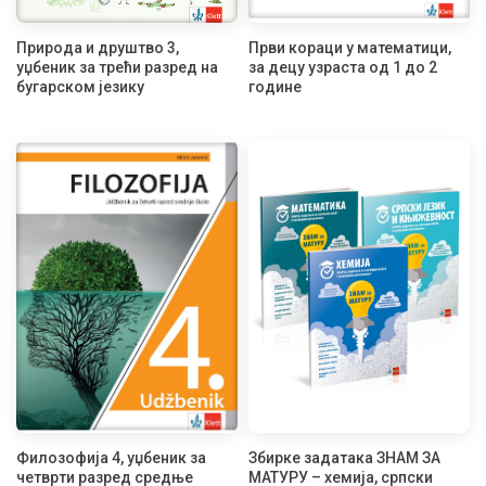
Природа и друштво 3,
Први кораци у математици,
уџбеник за трећи разред на
за децу узраста од 1 до 2
бугарском језику
године
Филозофија 4, уџбеник за
Збирке задатака ЗНАМ ЗА
четврти разред средње
МАТУРУ – хемија, српски