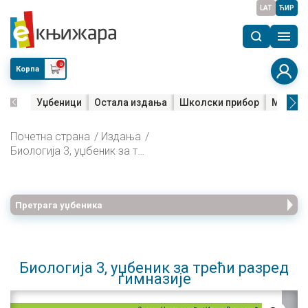
LAT
ЋИР
0
Корпа
Уџбеници
Остала издања
Школски прибор
Мала м
Почетна страна
Издања
Биологија 3, уџбеник за трећи разред гимназије
Претрага уџбеника
Биологија 3, уџбеник за трећи разред
гимназије