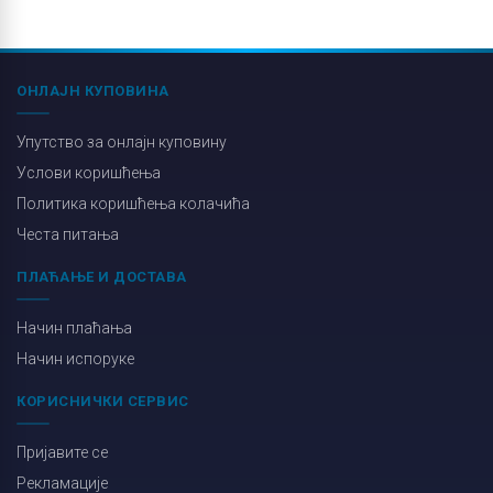
ОНЛАЈН КУПОВИНА
Упутство за онлајн куповину
Услови коришћења
Политика коришћења колачића
Честа питања
ПЛАЋАЊЕ И ДОСТАВА
Начин плаћања
Начин испоруке
КОРИСНИЧКИ СЕРВИС
Пријавите се
Рекламације