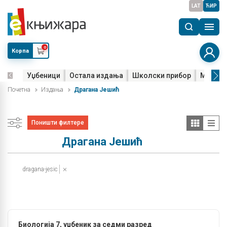
LAT
ЋИР
0
Корпа
Уџбеници
Остала издања
Школски прибор
Мала м
Почетна
Издања
Драгана Јешић
Поништи филтере
Драгана Јешић
dragana-jesic
Биологија 7, уџбеник за седми разред