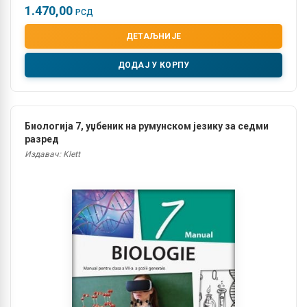
1.470,00
РСД
ДЕТАЉНИЈЕ
ДОДАЈ У КОРПУ
Биологија 7, уџбеник на румунском језику за седми
разред
Издавач: Klett