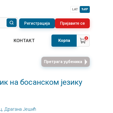
LAT
ЋИР
Регистрација
Пријавите се
0
КОНТАКТ
Корпа
Претрага уџбеника
ник на босанском језику
ц,
Драгана Јешић