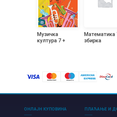
Музичка
Математика 
култура 7 +
збирка
аудио-запис за
задатака за
седми разред
седми разре
ОНЛАЈН КУПОВИНА
ПЛАЋАЊЕ И Д