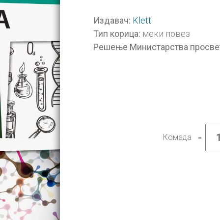
Klett
Издавач:
меки повез
Тип корица:
Решење Министарства просве
-
Комада
Биоло
7,
уџбен
на
босан
језику
за
седм
разре