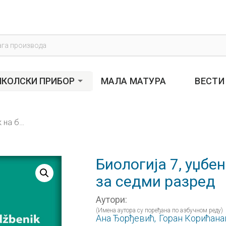
s
КОЛСКИ ПРИБОР
МАЛА МАТУРА
ВЕСТИ
Биологија 7, уџбеник на босанском језику за седми разред
Биологија 7, уџбе
за седми разред
Аутори:
(Имена аутора су поређана по азбучном реду)
Ана Ђорђевић,
Горан Корићана