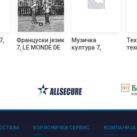
7,
Француски језик
Музичка
Тех
7, LE MONDE DE
култура 7,
тех
LÉA LUCAS 3 +
уџбеник за
ко
д
аудио-запис,
седми разред +
мат
трећа година
CD
упу
учења, уџбеник
изр
за седми разред
сед
ОСТАВА
КОРИСНИЧКИ СЕРВИС
КОМПАНИЈА