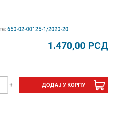
те:
650-02-00125-1/2020-20
1.470,00
РСД
+
ДОДАЈ У КОРПУ
гија
ик
ском
и
д