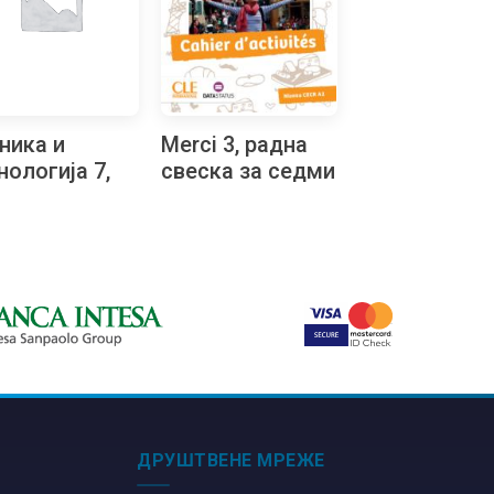
ника и
Merci 3, радна
нологија 7,
свеска за седми
мплет
разред
еријала са
тством за
аду вежби за
ми разред
ДРУШТВЕНЕ МРЕЖЕ