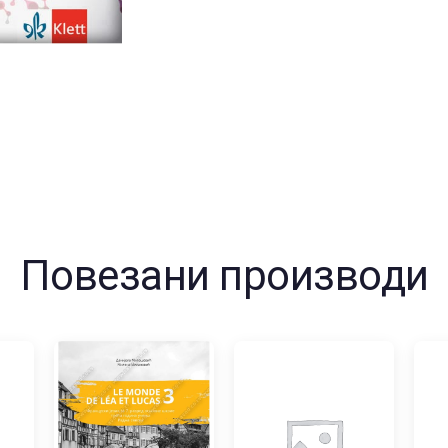
колич
Повезани производи