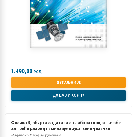
1.490,00
РСД
ДЕТАЉНИЈЕ
ДОДАЈ У КОРПУ
Физика 3, збирка задатака за лабораторијке вежбе
за трећи разред гимназије друштвено-језичког
смера
Издавач: Завод за уџбенике