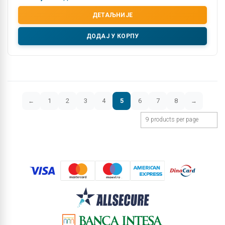
ДЕТАЉНИЈЕ
ДОДАЈ У КОРПУ
1
2
3
4
5
6
7
8
←
→