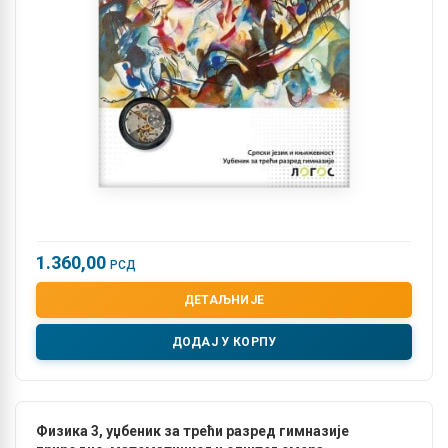
1.360,00
РСД
ДЕТАЉНИЈЕ
ДОДАЈ У КОРПУ
Физика 3, уџбеник за трећи разред гимназије