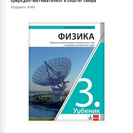
природно-математичког и општег смера
Издавач: Klett