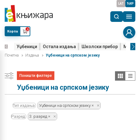
LAT
ЋИР
0
Корпа
Уџбеници
Остала издања
Школски прибор
Мала м
Почетна
Издања
Уџбеници на српском језику
Поништи филтере
Уџбеници на српском језику
Тип издања:
Уџбеници на српском језику
Разред:
3. разред