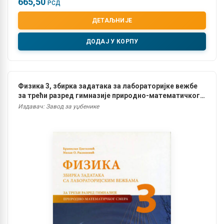
665,50
РСД
ДЕТАЉНИЈЕ
ДОДАЈ У КОРПУ
Физика 3, збирка задатака за лабораторијке вежбе
за трећи разред гимназије природно-математичког
смера
Издавач: Завод за уџбенике