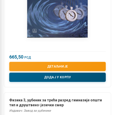
665,50
РСД
ДЕТАЉНИЈЕ
ДОДАЈ У КОРПУ
Физика 3, уџбеник за трећи разред гимназије општи
тип и друштвено-језички смер
Издавач: Завод за уџбенике