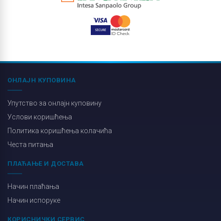
ОНЛАЈН КУПОВИНА
Упутство за онлајн куповину
Услови коришћења
Политика коришћења колачића
Честа питања
ПЛАЋАЊЕ И ДОСТАВА
Начин плаћања
Начин испоруке
КОРИСНИЧКИ СЕРВИС