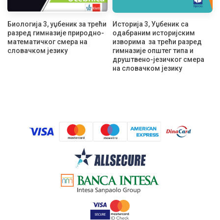
Биологија 3, уџбеник за трећи
Историја 3, Уџбеник са
разред гимназије природно-
одабраним историјским
математичког смера на
изворима за трећи разред
словачком језику
гимназије општег типа и
друштвено-језичког смера
на словачком језику