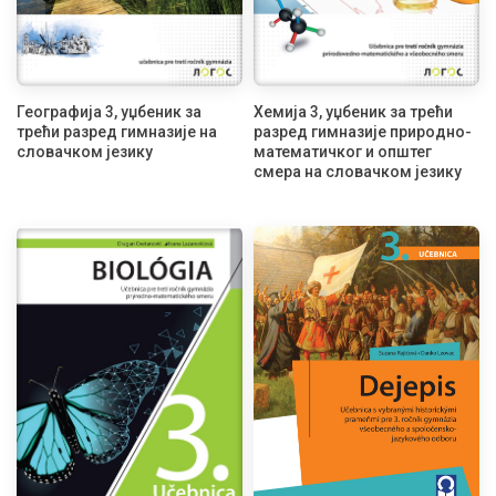
Географија 3, уџбеник за
Хемија 3, уџбеник за трећи
трећи разред гимназије на
разред гимназије природно-
словачком језику
математичког и општег
смера на словачком језику