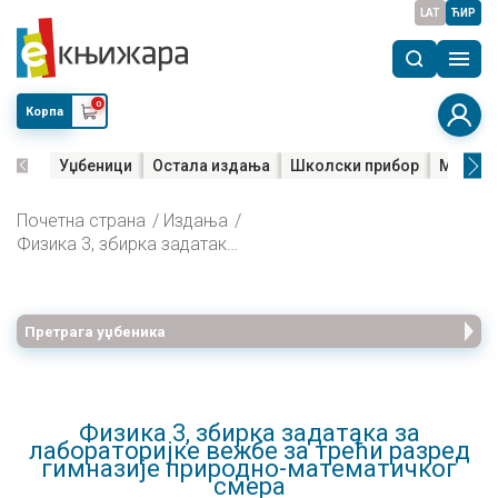
LAT
ЋИР
0
Корпа
Уџбеници
Остала издања
Школски прибор
Мала м
Почетна страна
Издања
Физика 3, збирка задатака за лабораторијке вежбе за трећи разред гимназије природно-математичког смера
Претрага уџбеника
Физика 3, збирка задатака за
лабораторијке вежбе за трећи разред
гимназије природно-математичког
смера