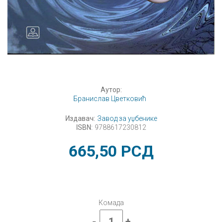
Аутор:
Бранислав Цветковић
Издавач:
Завод за уџбенике
ISBN:
9788617230812
665,50
РСД
Комада
-
+