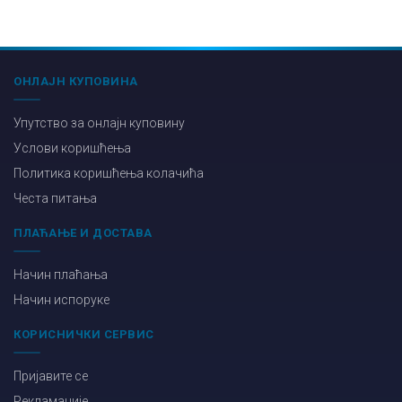
ОНЛАЈН КУПОВИНА
Упутство за онлајн куповину
Услови коришћења
Политика коришћења колачића
Честа питања
ПЛАЋАЊЕ И ДОСТАВА
Начин плаћања
Начин испоруке
КОРИСНИЧКИ СЕРВИС
Пријавите се
Рекламације