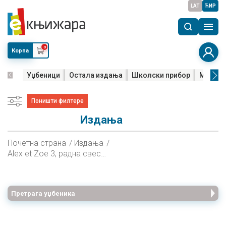
LAT
ЋИР
0
Корпа
Уџбеници
Остала издања
Школски прибор
Мала м
Поништи филтере
Издања
Почетна страна
Издања
Alex et Zoe 3, радна свеска за четврти разред основне школе
Претрага уџбеника