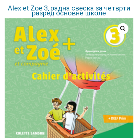
Alex et Zoe 3, радна свеска за четврти
разред основне школе