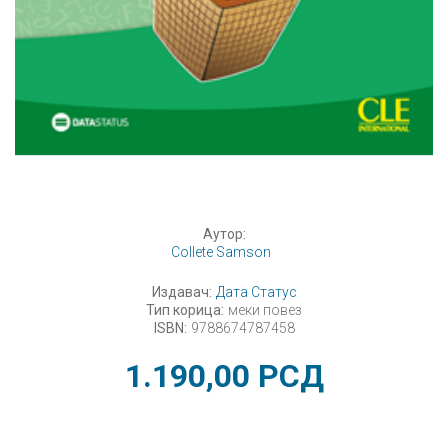
Аутор:
Collete Samson
Издавач:
Дата Статус
Тип корица:
меки повез
ISBN:
9788674787458
1.190,00
РСД