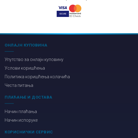
ОНЛАЈН КУПОВИНА
Упутство за онлајн куповину
Услови коришћења
Политика коришћења колачића
Честа питања
ПЛАЋАЊЕ И ДОСТАВА
Начин плаћања
Начин испоруке
КОРИСНИЧКИ СЕРВИС