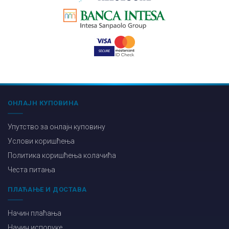
ОНЛАЈН КУПОВИНА
Упутство за онлајн куповину
Услови коришћења
Политика коришћења колачића
Честа питања
ПЛАЋАЊЕ И ДОСТАВА
Начин плаћања
Начин испоруке