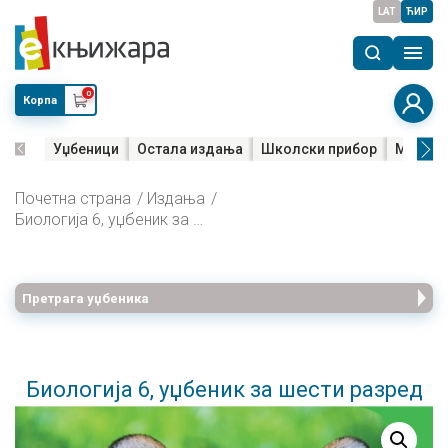
LAT
ЋИР
0
Корпа
Уџбеници
Остала издања
Школски прибор
Мала м
Почетна страна
Издања
Биологија 6, уџбеник за шести разред
Претрага уџбеника
Биологија 6, уџбеник за шести разред