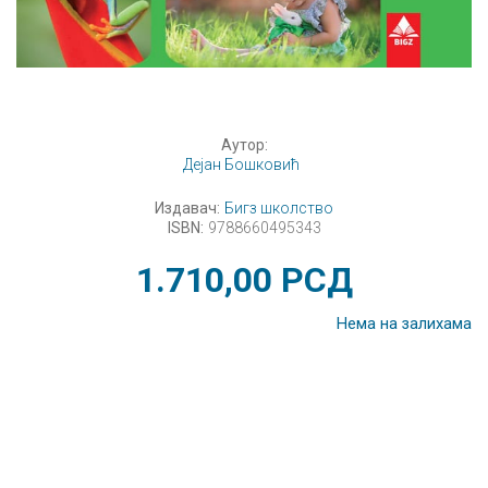
Аутор:
Дејан Бошковић
Издавач:
Бигз школство
ISBN:
9788660495343
1.710,00
РСД
Нема на залихама