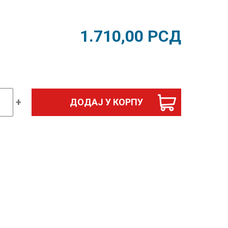
1.710,00
РСД
+
ДОДАЈ У КОРПУ
гија
ик
и
д
ина