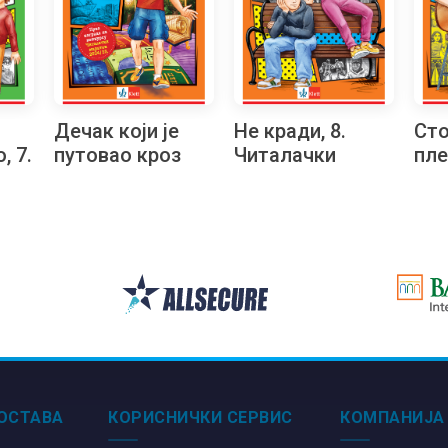
Дечак који је
Не кради, 8.
Сто
, 7.
путовао кроз
Читалачки
пле
романе, 8.
маратон
Чит
Читалачки
ма
маратон
ОСТАВА
КОРИСНИЧКИ СЕРВИС
КОМПАНИЈА