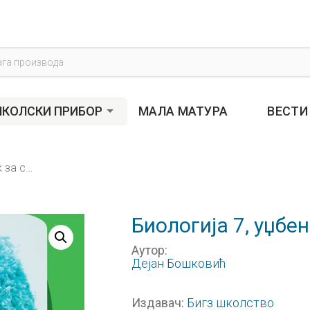
s
КОЛСКИ ПРИБОР
МАЛА МАТУРА
ВЕСТИ
Биологија 7, уџбеник за седми разред
Биологија 7, уџбе
Аутор:
Дејан Бошковић
Бигз школство
Издавач: