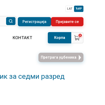
LAT
ЋИР
Регистрација
Пријавите се
0
КОНТАКТ
Корпа
Претрага уџбеника
ник за седми разред