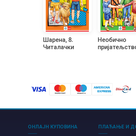
Шарена, 8.
Необично
Читалачки
пријатељство
маратон
Читалачки
маратон
ОНЛАЈН КУПОВИНА
ПЛАЋАЊЕ И Д