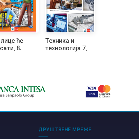
лице ће
Техника и
сати, 8.
технологија 7,
алачки
уџбеник на
ратон
русинском
језику
ДРУШТВЕНЕ МРЕЖЕ