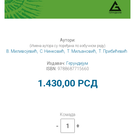
Аутори:
(Имена аутора су поређана по азбучном реду)
В. Миливојевић,
С. Нинковић,
Т. Миљановић,
Т. Прибићевић
Издавач:
Герундијум
ISBN:
9788687715660
1.430,00
РСД
Комада
-
+
Биологија
5,