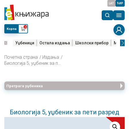
LAT
ЋИР
0
Корпа
Уџбеници
Остала издања
Школски прибор
Мала м
Почетна страна
Издања
Биологија 5, уџбеник за пети разред
Претрага уџбеника
Биологија 5, уџбеник за пети разред