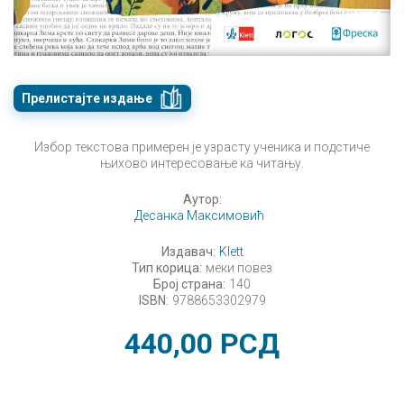
Прелистајте издање
Избор текстова примерен је узрасту ученика и подстиче
њихово интересовање ка читању.
Аутор:
Десанка Максимовић
Издавач:
Klett
Тип корица:
меки повез
Број страна:
140
ISBN:
9788653302979
440,00
РСД