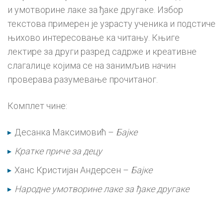
и умотворине лаке за ђаке другаке. Избор
текстова примерен је узрасту ученика и подстиче
њихово интересовање ка читању. Књиге
лектире за други разред садрже и креативне
слагалице којима се на занимљив начин
проверава разумевање прочитаног.
Комплет чине:
Десанка Максимовић –
Бајке
Кратке приче за децу
Ханс Кристијан Андерсен –
Бајке
Народне умотворине лаке за ђаке другаке