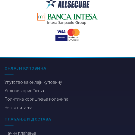
ОНЛАЈН КУПОВИНА
Упутство за онлајн куповину
Услови коришћења
Политика коришћења колачића
Честа питања
ПЛАЋАЊЕ И ДОСТАВА
Начин плаћања