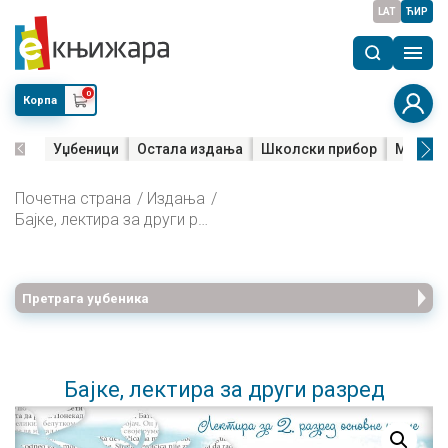
LAT
ЋИР
0
Корпа
Уџбеници
Остала издања
Школски прибор
Мала м
Почетна страна
Издања
Бајке, лектира за други разред
Претрага уџбеника
Бајке, лектира за други разред