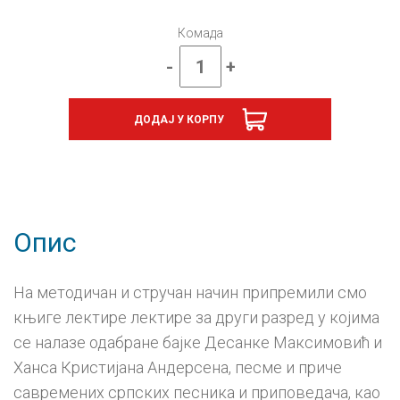
Комада
-
+
Бајке,
лектира
за
ДОДАЈ У КОРПУ
други
разред
количина
Опис
На методичан и стручан начин припремили смо
књиге лектире лектире за други разред у којима
се налазе одабране бајке Десанке Максимовић и
Ханса Кристијана Андерсена, песме и приче
савремених српских песника и приповедача, као