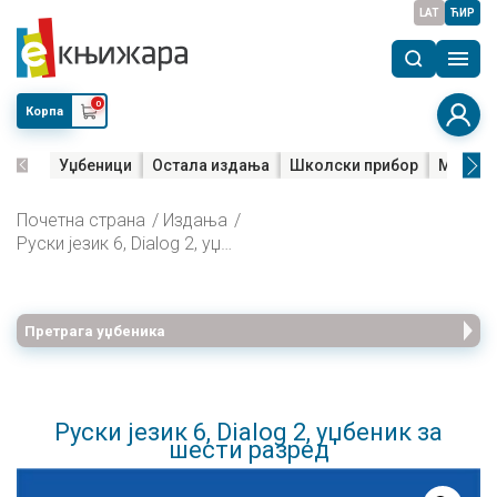
LAT
ЋИР
0
Корпа
Уџбеници
Остала издања
Школски прибор
Мала м
Почетна страна
Издања
Руски језик 6, Dialog 2, уџбеник за шести разред
Претрага уџбеника
Руски језик 6, Dialog 2, уџбеник за
шести разред