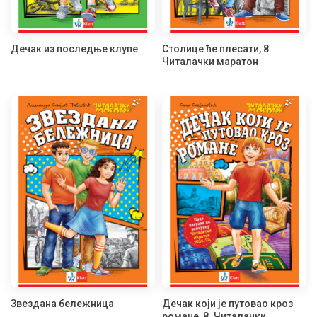
Дечак из последње клупе
Столице ће плесати, 8.
Читалачки маратон
Звездана бележница
Дечак који је путовао кроз
романе, 8. Читалачки