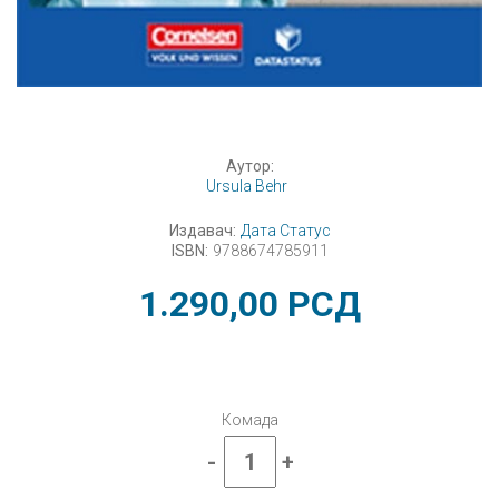
Аутор:
Ursula Behr
Издавач:
Дата Статус
ISBN:
9788674785911
1.290,00
РСД
Комада
-
+
Руски
језик