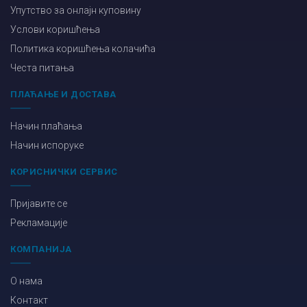
Упутство за онлајн куповину
Услови коришћења
Политика коришћења колачића
Честа питања
ПЛАЋАЊЕ И ДОСТАВА
Начин плаћања
Начин испоруке
КОРИСНИЧКИ СЕРВИС
Пријавите се
Рекламације
КОМПАНИЈА
О нама
Контакт