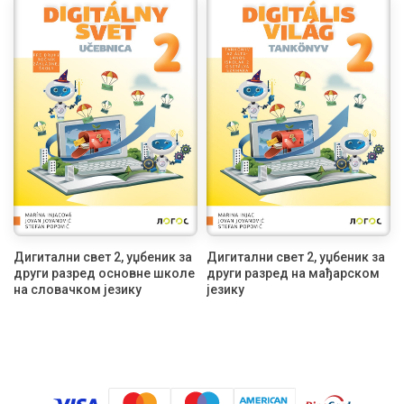
Дигитални свет 2, уџбеник за
Дигитални свет 2, уџбеник за
други разред основне школе
други разред на мађарском
на словачком језику
језику