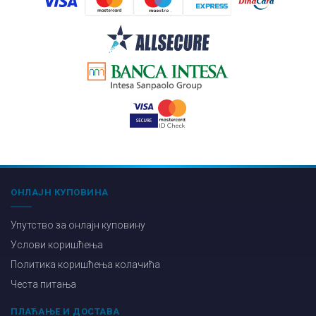
ОНЛАЈН КУПОВИНА
Упутство за онлајн куповину
Услови коришћења
Политика коришћења колачића
Честа питања
ПЛАЋАЊЕ И ДОСТАВА