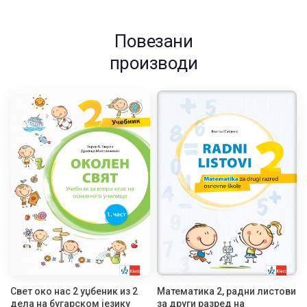
Повезани
производи
Свет око нас 2 уџбеник из 2
Математика 2, радни листови
дела на бугарском језику
за други разред на