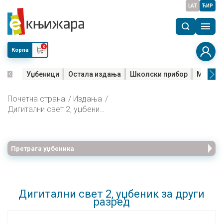
LAT
ЋИР
0
Корпа
Уџбеници
Остала издања
Школски прибор
Мала м
Почетна страна
Издања
Дигитални свет 2, уџбеник за други разред
Претрага уџбеника
Дигитални свет 2, уџбеник за други
разред