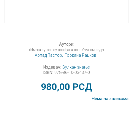
Аутори:
(Имена аутора су поређана по азбучном реду)
Арпад Пастор,
Гордана Рацков
Издавач:
Вулкан знање
ISBN:
978-86-10-03437-0
980,00
РСД
Нема на залихама