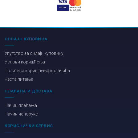
ОНЛАЈН КУПОВИНА
Упутство за онлајн куповину
Услови коришћења
Политика коришћења колачића
Честа питања
ПЛАЋАЊЕ И ДОСТАВА
Начин плаћања
Начин испоруке
КОРИСНИЧКИ СЕРВИС