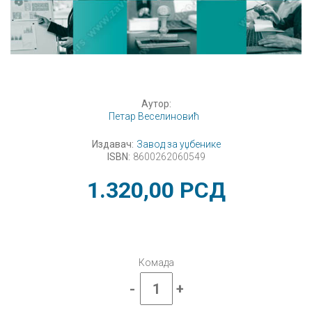
Аутор:
Петар Веселиновић
Издавач:
Завод за уџбенике
ISBN:
8600262060549
1.320,00
РСД
Комада
-
+
Економско
пословање