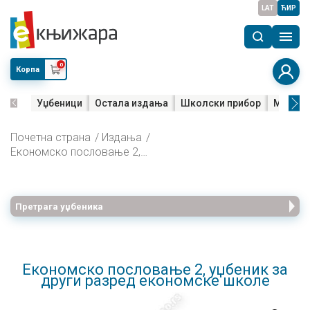
LAT
ЋИР
0
Корпа
Уџбеници
Остала издања
Школски прибор
Мала м
Почетна страна
Издања
Економско пословање 2, уџбеник за други разред економске школе
Претрага уџбеника
Економско пословање 2, уџбеник за
други разред економске школе