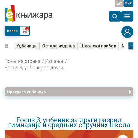
LAT
ЋИР
0
Корпа
Уџбеници
Остала издања
Школски прибор
Мала м
Почетна страна
Издања
Focus 3, уџбеник за други разред гимназија и средњих стручних школа
Претрага уџбеника
Focus 3, уџбеник за други разред
гимназија и средњих стручних школа