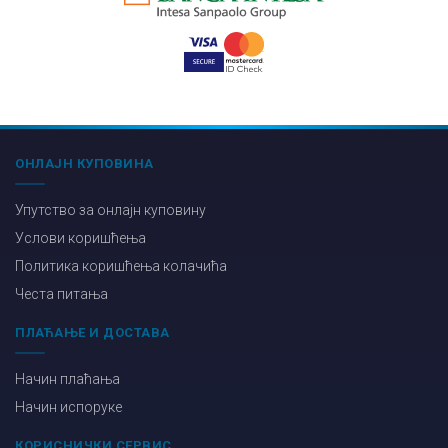
ОНЛАЈН КУПОВИНА
Упутство за онлајн куповину
Услови коришћења
Политика коришћења колачића
Честа питања
ПЛАЋАЊЕ И ДОСТАВА
Начин плаћања
Начин испоруке
КОРИСНИЧКИ СЕРВИС