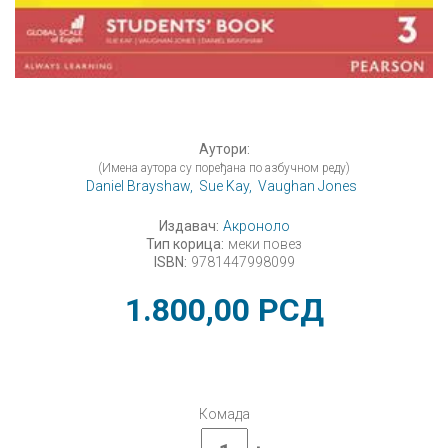
Аутори:
(Имена аутора су поређана по азбучном реду)
Daniel Brayshaw,
Sue Kay,
Vaughan Jones
Издавач:
Акроноло
Тип корица:
меки повез
ISBN:
9781447998099
1.800,00
РСД
Комада