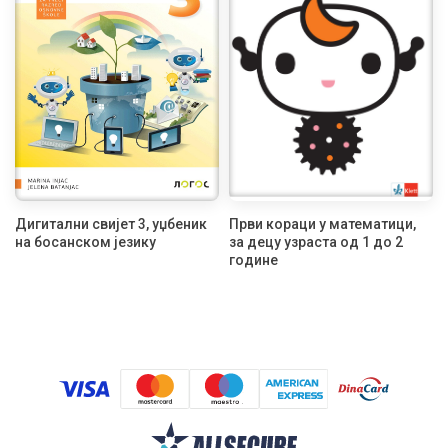
Дигитални свијет 3, уџбеник
Први кораци у математици,
на босанском језику
за децу узраста од 1 до 2
године