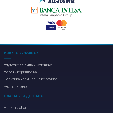
ОНЛАЈН КУПОВИНА
Упутство за онлајн куповину
Услови коришћења
Политика коришћења колачића
Честа питања
ПЛАЋАЊЕ И ДОСТАВА
Начин плаћања