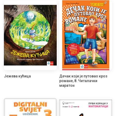
Јежева кућица
Дечак који је путовао кроз
романе, 8. Читалачки
маратон