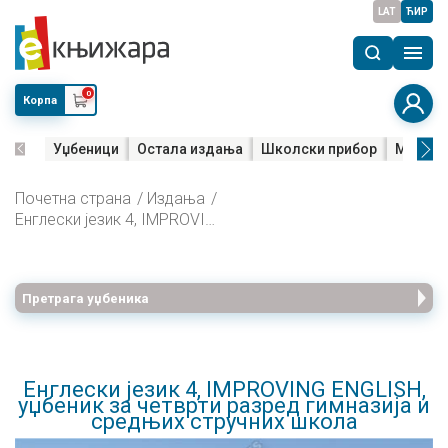
LAT
ЋИР
0
Корпа
Уџбеници
Остала издања
Школски прибор
Мала м
Почетна страна
Издања
Енглески језик 4, IMPROVING ENGLISH, уџбеник за четврти разред гимназија и средњих стручних школа
Претрага уџбеника
Енглески језик 4, IMPROVING ENGLISH,
уџбеник за четврти разред гимназија и
средњих стручних школа