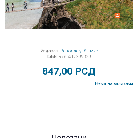
Издавач:
Завод за уџбенике
ISBN:
9788617209320
847,00
РСД
Нема на залихама
Повезани