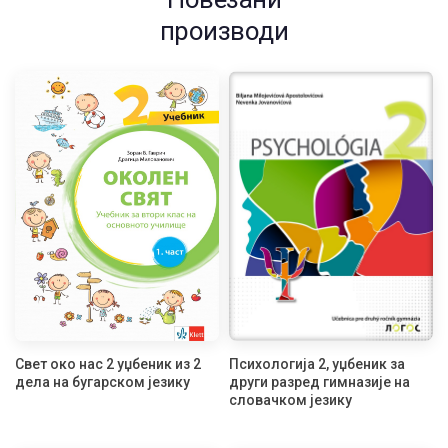
производи
Свет око нас 2 уџбеник из 2
Психологија 2, уџбеник за
дела на бугарском језику
други разред гимназије на
словачком језику