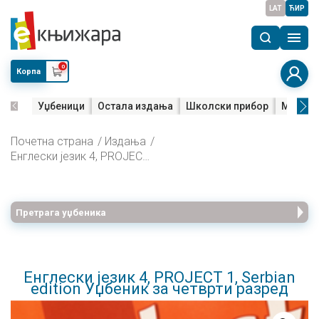
LAT
ЋИР
0
Корпа
Уџбеници
Остала издања
Школски прибор
Мала м
Почетна страна
Издања
Енглески језик 4, PROJECT 1, Serbian edition Уџбеник за четврти разред
Претрага уџбеника
Енглески језик 4, PROJECT 1, Serbian
edition Уџбеник за четврти разред