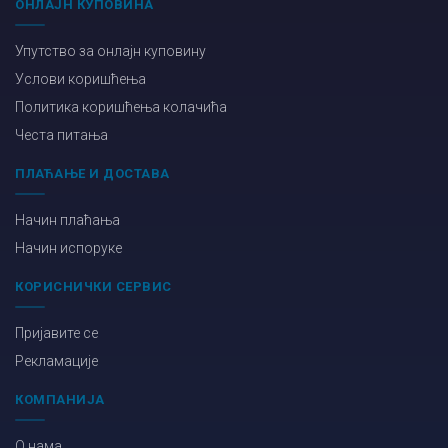
ОНЛАЈН КУПОВИНА
Упутство за онлајн куповину
Услови коришћења
Политика коришћења колачића
Честа питања
ПЛАЋАЊЕ И ДОСТАВА
Начин плаћања
Начин испоруке
КОРИСНИЧКИ СЕРВИС
Пријавите се
Рекламације
КОМПАНИЈА
О нама