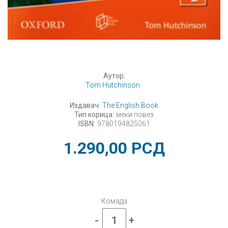
Аутор:
Tom Hutchinson
Издавач:
The English Book
Тип корица:
меки повез
ISBN:
9780194825061
1.290,00
РСД
Комада
-
+
Енглески