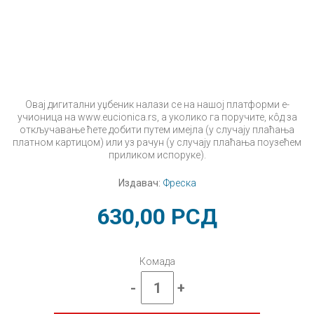
Овај дигитални уџбеник налази се на нашој платформи е-
учионица на www.eucionica.rs, а уколико га поручите, кôд за
откључавање ћете добити путем имејла (у случају плаћања
платном картицом) или уз рачун (у случају плаћања поузећем
приликом испоруке).
Издавач:
Фреска
630,00
РСД
Комада
-
+
Енглески
језик