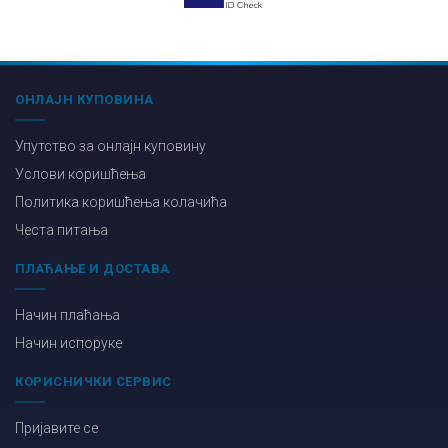
ОНЛАЈН КУПОВИНА
Упутство за онлајн куповину
Услови коришћења
Политика коришћења колачића
Честа питања
ПЛАЋАЊЕ И ДОСТАВА
Начин плаћања
Начин испоруке
КОРИСНИЧКИ СЕРВИС
Пријавите се