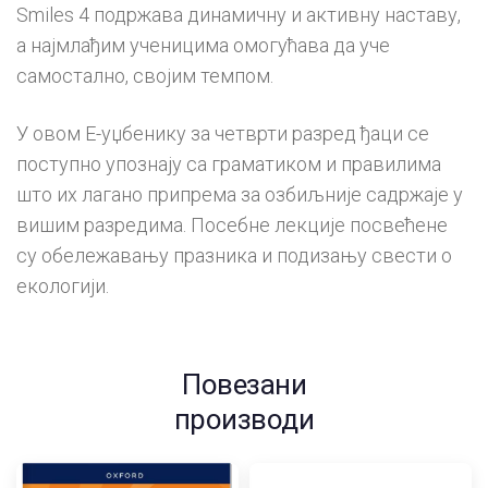
Smiles 4 подржава динамичну и активну наставу,
а најмлађим ученицима омогућава да уче
самостално, својим темпом.
У овом Е-уџбенику за четврти разред ђаци се
поступно упознају са граматиком и правилима
што их лагано припрема за озбиљније садржаје у
вишим разредима. Посебне лекције посвећене
су обележавању празника и подизању свести о
екологији.
Повезани
производи