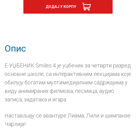
4
ДОДАЈ У КОРПУ
Smiles,
е-
уџбеник
-
годишња
претплата
количина
Опис
Е-УЏБЕНИК Smiles 4 је уџбеник за четврти разред
основне школе, са интерактивним лекцијама које
обилују богатим мултимедијалним садржајима у
виду анимираних филмова, песмица, аудио
записа, задатака и игара.
Настављају се авантуре Лиама, Лили и шимпанзе
Чарлија!