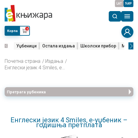
LAT
ЋИР
0
Корпа
Уџбеници
Остала издања
Школски прибор
Мала м
Почетна страна
Издања
Енглески језик 4 Smiles, е-уџбеник – годишња претплата
Претрага уџбеника
Енглески језик 4 Smiles, е-уџбеник –
годишња претплата