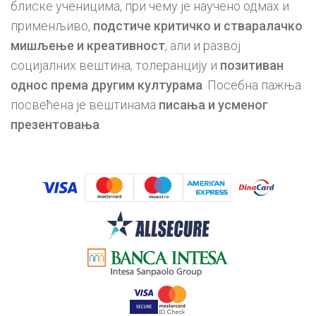
блиске ученицима, при чему је научено одмах и
применљиво,
подстиче критичко и стваралачко
мишљење и креативност
, али и развој
социјалних вештина, толеранцију и
позитиван
однос према другим културама
. Посебна пажња
посвећена је вештинама
писања и усменог
презентовања
.