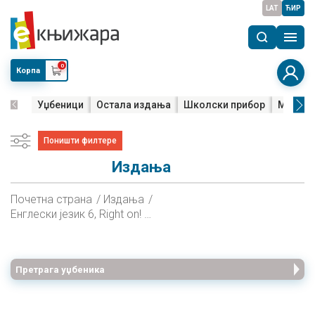
LAT
ЋИР
0
Корпа
Уџбеници
Остала издања
Школски прибор
Мала м
Поништи филтере
Издања
Почетна страна
Издања
Енглески језик 6, Right on! 2, радна свеска за шести разред
Претрага уџбеника