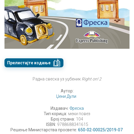
Прелистајте издање
Радна свеска уз уџбеник
Right on! 2
Аутор:
Џени Дули
Издавач:
Фреска
Тип корица:
меки повез
Број страна:
104
ISBN:
9788688341615
Решење Министарства просвете:
650-02-00025/2019-07