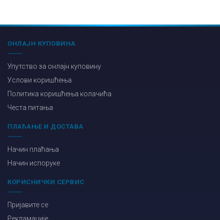
ОНЛАЈН КУПОВИНА
Упутство за онлајн куповину
Услови коришћења
Политика коришћења колачића
Честа питања
ПЛАЋАЊЕ И ДОСТАВА
Начин плаћања
Начин испоруке
КОРИСНИЧКИ СЕРВИС
Пријавите се
Рекламације