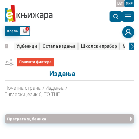
LAT
ЋИР
0
Корпа
Уџбеници
Остала издања
Школски прибор
Мала м
Поништи филтере
Издања
Почетна страна
Издања
Енглески језик 6, TO THE TOP 2 2030, радна свеска за шести разред
Претрага уџбеника