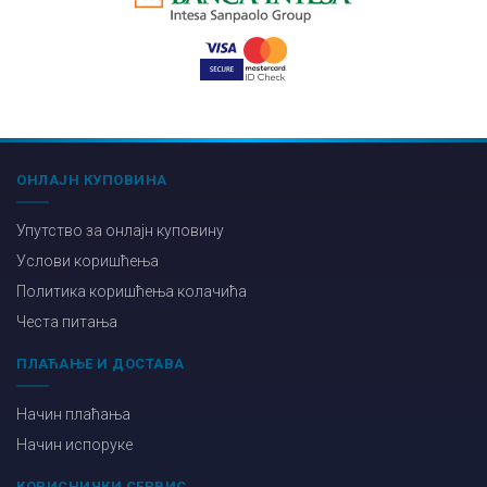
ОНЛАЈН КУПОВИНА
Упутство за онлајн куповину
Услови коришћења
Политика коришћења колачића
Честа питања
ПЛАЋАЊЕ И ДОСТАВА
Начин плаћања
Начин испоруке
КОРИСНИЧКИ СЕРВИС