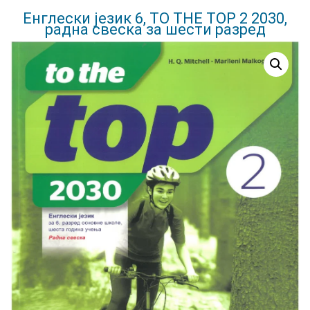
Енглески језик 6, TO THE TOP 2 2030,
радна свеска за шести разред