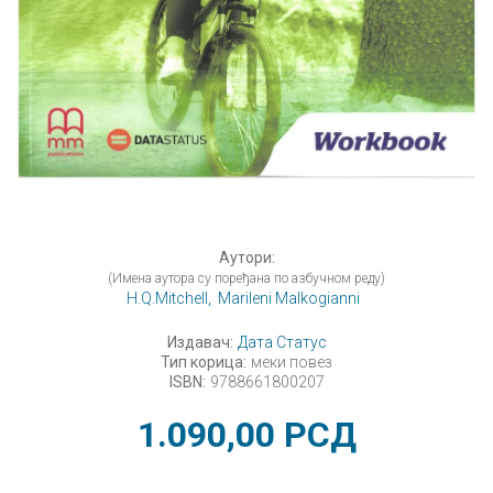
Аутори:
(Имена аутора су поређана по азбучном реду)
H.Q.Mitchell,
Marileni Malkogianni
Издавач:
Дата Статус
Тип корица:
меки повез
ISBN:
9788661800207
1.090,00
РСД