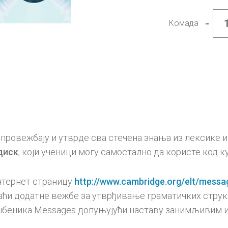
-
Комада
Енгле
језик
8,
Messa
4,
радна
свеск
за
осми
разре
(QR)
колич
провежбају и утврде сва стечена знања из лексике и
диск
, који ученици могу самостално да користе код ку
нтернет страницу
http://www.cambridge.org/elt/messa
наћи додатне вежбе за утврђивање граматичких струк
у уџбеника Messages допуњујући наставу занимљивим 