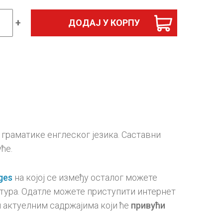
+
ДОДАЈ У КОРПУ
ски
ges
а
д
ина
 граматике енглеског језика. Саставни
ће.
ges
на којој се између осталог можете
тура. Одатле можете приступити интернет
и актуелним садржајима који ће
привући