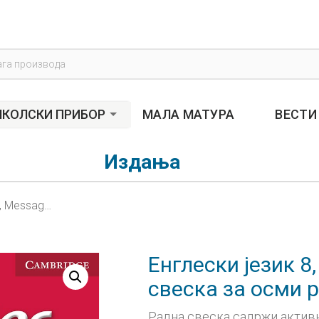
s
КОЛСКИ ПРИБОР
МАЛА МАТУРА
ВЕСТИ
Издања
Енглески језик 8, Messages 4, радна свеска за осми разред (QR)
Енглески језик 8
свеска за осми 
Радна свеска садржи актив