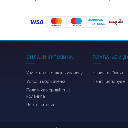
ОНЛАЈН КУПОВИНА
ПЛАЋАЊЕ И Д
Упутство за онлајн куповину
Начин плаћања
Услови коришћења
Начин испоруке
Политика коришћења
колачића
Честа питања