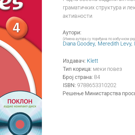
граматичких структура и лек
активности.
Аутори:
(Имена аутора су поређана по азбучном ред
Diana Goodey,
Meredith Levy,
Klett
Издавач:
меки повез
Тип корица:
84
Број страна:
9788653310202
ISBN:
Решење Министарства прос