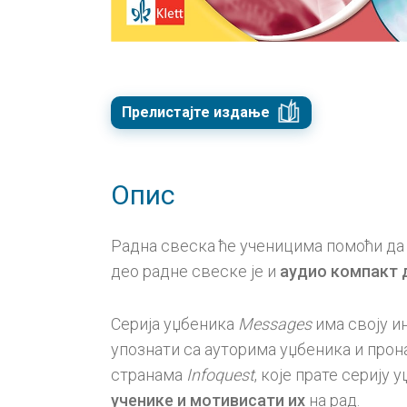
Прелистајте издање
Опис
Радна свеска ће ученицима помоћи да 
део радне свеске је и
аудио компакт 
Серија уџбеника
Messages
има своју и
упознати са ауторима уџбеника и про
странама
Infoquest
, које прате сериј
ученике и мотивисати их
на рад.