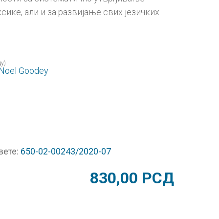
сике, али и за развијање свих језичких
у)
Noel Goodey
вете:
650-02-00243/2020-07
830,00
РСД