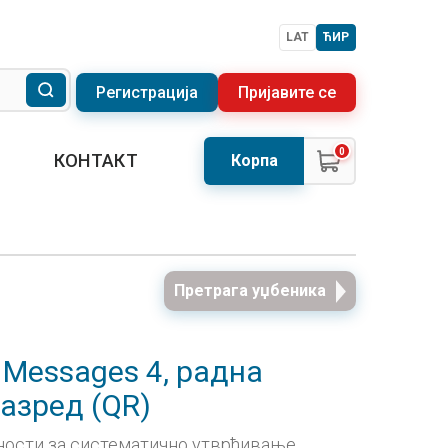
LAT
ЋИР
Регистрација
Пријавите се
0
КОНТАКТ
Корпа
Претрага уџбеника
, Messages 4, радна
разред (QR)
ности за систематично утврђивање