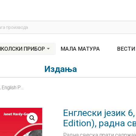
s
КОЛСКИ ПРИБОР
МАЛА МАТУРА
ВЕСТИ
Издања
Енглески језик 6, English Plus 2 (2nd Edition), радна свеска за шести разред
Енглески језик 6,
Edition), радна 
Радна свеска прати садржаје