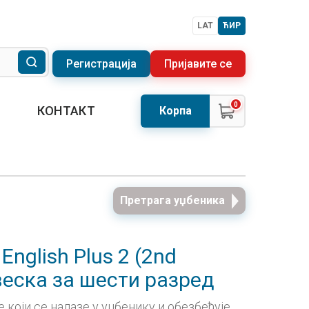
LAT
ЋИР
Регистрација
Пријавите се
0
КОНТАКТ
Корпа
Претрага уџбеника
 English Plus 2 (2nd
свеска за шести разред
 који се налазе у уџбенику и обезбеђује