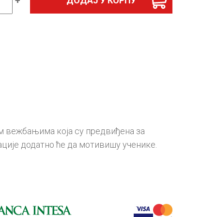
+
ДОДАЈ У КОРПУ
ски
h
),
а
д
ина
им вежбањима која су предвиђена за
ције додатно ће да мотивишу ученике.