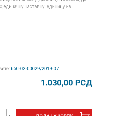
ојединачну наставну јединицу из
вете:
650-02-00029/2019-07
1.030,00
РСД