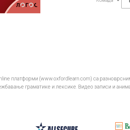
-
Комада
Енгле
језик
6,
Englis
Plus
2
(2nd
Edition
радна
свеск
за
шести
разре
колич
nline платформи (www.oxfordlearn.com) са разноврсн
ежбавање граматике и лексике. Видео записи и анима