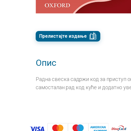
Прелистајте издање
Опис
Радна свеска садржи код за приступ o
самосталан рад код куће и додатно ув