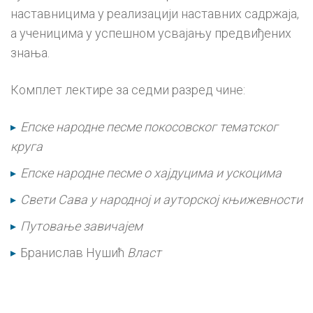
наставницима у реализацији наставних садржаја,
а ученицима у успешном усвајању предвиђених
знања.
Комплет лектире за седми разред чине:
Епске народне песме покосовског тематског
круга
Епске народне песме о хајдуцима и ускоцима
Свети Сава у народној и ауторској књижевности
Путовање завичајем
Бранислав Нушић
Власт