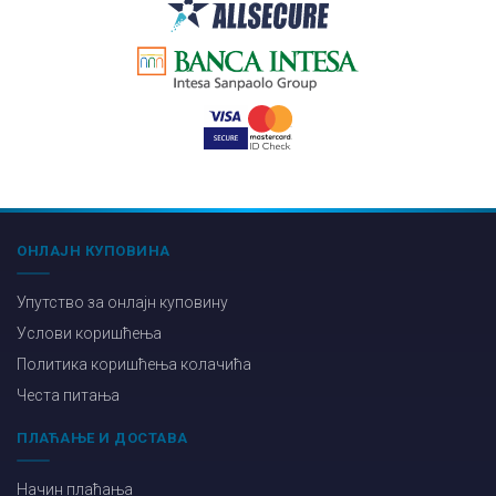
ОНЛАЈН КУПОВИНА
Упутство за онлајн куповину
Услови коришћења
Политика коришћења колачића
Честа питања
ПЛАЋАЊЕ И ДОСТАВА
Начин плаћања