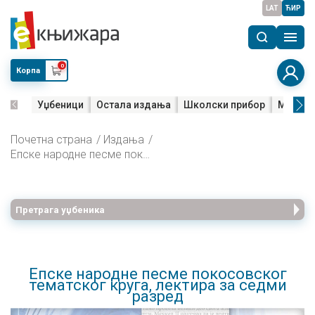
LAT
ЋИР
0
Корпа
Уџбеници
Остала издања
Школски прибор
Мала м
Почетна страна
Издања
Епске народне песме покосовског тематског круга, лектира за седми разред
Претрага уџбеника
Епске народне песме покосовског
тематског круга, лектира за седми
разред