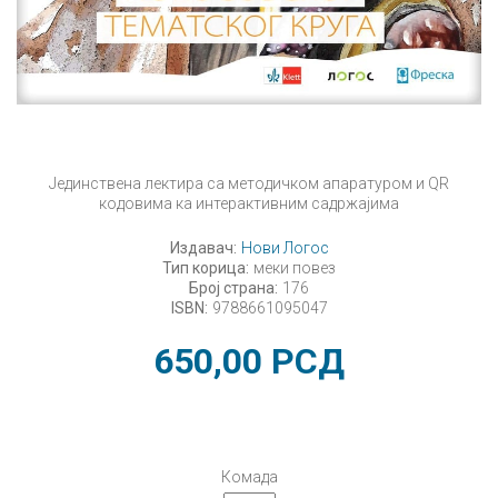
Јединствена лектира са методичком апаратуром и QR
кодовима ка интерактивним садржајима
Издавач:
Нови Логос
Тип корица:
меки повез
Број страна:
176
ISBN:
9788661095047
650,00
РСД
Комада