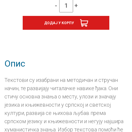
-
+
Епске
народне
песме
ДОДАЈ У КОРПУ
покосовског
тематског
круга,
лектира
за
седми
разред
Опис
количина
Текстови су изабрани на методичан и стручан
начин, те развијају читалачке навике ђака. Они
стичу основна знања о месту, улози и значају
језика и књижевности у српској и светској
култури, развија се њихова љубав према
српском језику и књижевности и негују најшира
хуманистичка знања. Избор текстова помоћи ће