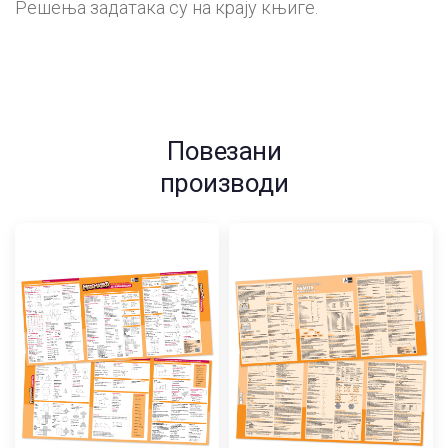
Решења задатака су на крају књиге.
Повезани
производи