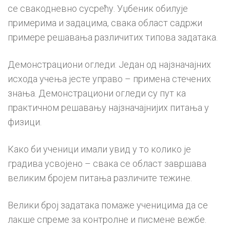
се свакодневно сусрећу. Уџбеник обилује
примерима и задацима, свака област садржи
примере решавања различитих типова задатака.
Демонстрациони огледи: Један од најзначајних
исхода учења јесте управо – примена стечених
знања. Демонстрациони огледи су пут ка
практичном решавању најзначајнијих питања у
физици.
Како би ученици имали увид у то колико је
градива усвојено – свака се област завршава
великим бројем питања различите тежине.
Велики број задатака помаже ученицима да се
лакше спреме за контролне и писмене вежбе.