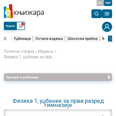
LAT
ЋИР
0
Корпа
Уџбеници
Остала издања
Школски прибор
Мала м
Почетна страна
Издања
Физика 1, уџбеник за први разред гимназије
Претрага уџбеника
Физика 1, уџбеник за први разред
гимназије