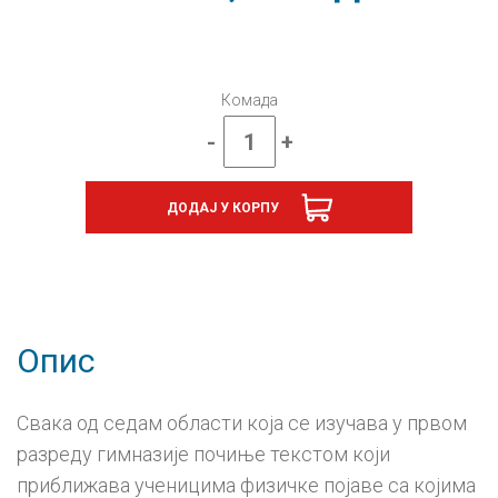
Комада
-
+
Физика
1,
уџбеник
ДОДАЈ У КОРПУ
за
први
разред
гимназије
количина
Опис
Свака од седам области која се изучава у првом
разреду гимназије почиње текстом који
приближава ученицима физичке појаве са којима