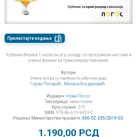
Прелистајте издање
Уџбеник Физика 1 написан је у складу са програмом наставе и
учења физике за први разред гимназије.
Аутори:
(Имена аутора су поређана по азбучном реду)
Горан Попарић,
Милена Богдановић
Издавач:
Нови Логос
Тип корица:
меки повез
Број страна:
270
ISBN:
978-86-610-9433-0
Решење Министарства просвете:
650-02-235/2019-03
1.190,00
РСД