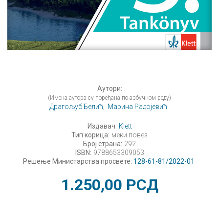
Аутори:
(Имена аутора су поређана по азбучном реду)
Драгољуб Белић,
Марина Радојевић
Издавач:
Klett
Тип корица:
меки повез
Број страна:
292
ISBN:
9788653309053
Решење Министарства просвете:
128-61-81/2022-01
1.250,00
РСД