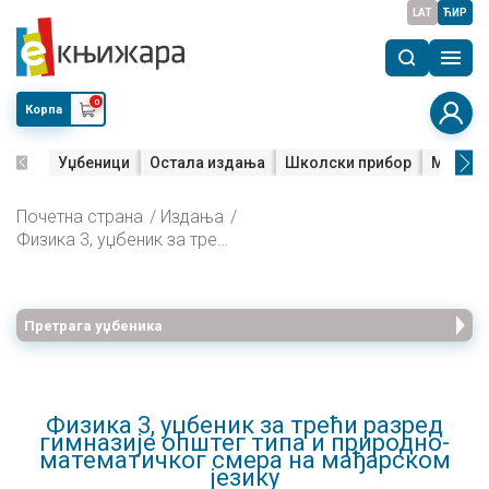
LAT
ЋИР
0
Корпа
Уџбеници
Остала издања
Школски прибор
Мала м
Почетна страна
Издања
Физика 3, уџбеник за трећи разред гимназије општег типа и природно-математичког смера на мађарском језику
Претрага уџбеника
Физика 3, уџбеник за трећи разред
гимназије општег типа и природно-
математичког смера на мађарском
језику