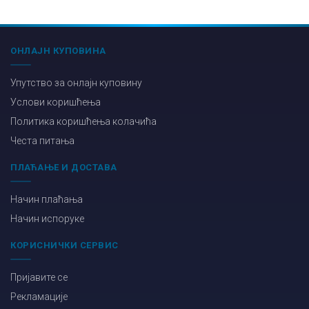
ОНЛАЈН КУПОВИНА
Упутство за онлајн куповину
Услови коришћења
Политика коришћења колачића
Честа питања
ПЛАЋАЊЕ И ДОСТАВА
Начин плаћања
Начин испоруке
КОРИСНИЧКИ СЕРВИС
Пријавите се
Рекламације