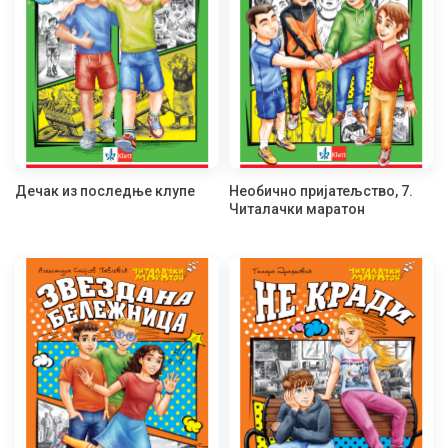
Дечак из последње клупе
Необично пријатељство, 7.
Читалачки маратон