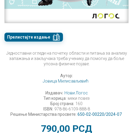
Прелистајте издање
Једноставни огледи на почетку области и питања за анализу
запажања и закључака треба ученику да помогну да боље
упозна физичке појаве.
Аутор:
Јовица Милисављевић
Издавач:
Нови Логос
Тип корица:
меки повез
Број страна:
160
ISBN:
978-86-6109-888-8
Решење Министарства просвете:
650-02-00220/2024-07
790,00
РСД