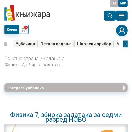
LAT
ЋИР
0
Корпа
Уџбеници
Остала издања
Школски прибор
Мала м
Почетна страна
Издања
Физика 7, збирка задатака за седми разред НОВО
Претрага уџбеника
Физика 7, збирка задатака за седми
разред НОВО