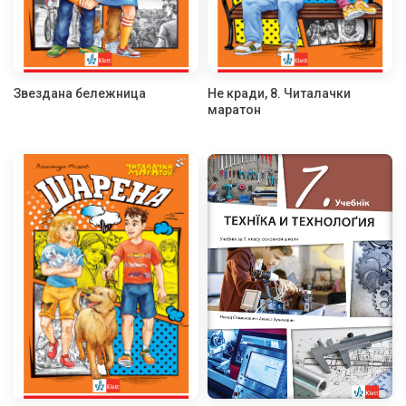
Звездана бележница
Не кради, 8. Читалачки
маратон