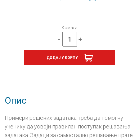
Комада
-
+
Физика
7,
збирка
ДОДАЈ У КОРПУ
задатака
за
седми
разред
НОВО
количина
Опис
Примери решених задатака треба да помогну
ученику да усвоји правилан поступак решавања
задатака. Задаци за самостално решавање прате