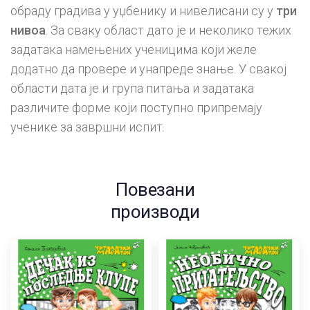
обраду градива у уџбенику и нивелисани су у
три
нивоа
. За сваку област дато је и неколико тежих
задатака намењених ученицима који желе
додатно да провере и унапреде знање. У свакој
области дата је и група питања и задатака
различите форме који поступно припремају
ученике за завршни испит.
Повезани
производи