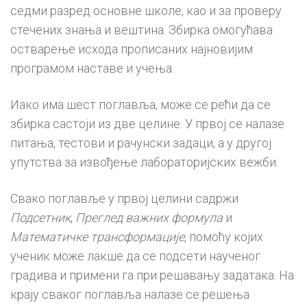
седми разред основне школе, као и за проверу
стечених знања и вештина. Збирка омогућава
остварење исхода прописаних најновијим
програмом наставе и учења.
Иако има шест поглавља, може се рећи да се
збирка састоји из две целине. У првој се налазе
питања, тестови и рачунски задаци, а у другој
упутства за извођење лабораторијских вежби.
Свако поглавље у првој целини садржи
Подсетник
,
Преглед важних формула
и
Математичке трансформације
, помоћу којих
ученик може лакше да се подсети наученог
градива и примени га при решавању задатака. На
крају сваког поглавља налазе се решења