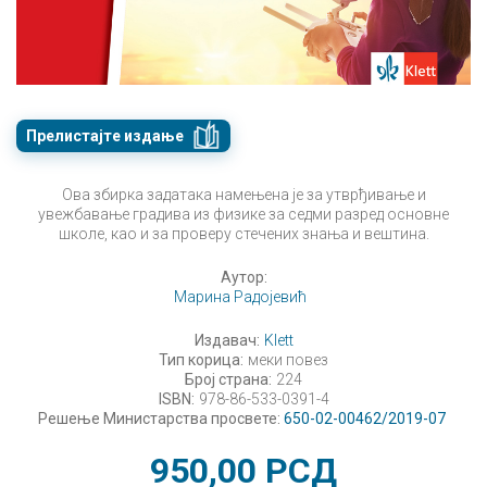
Прелистајте издање
Ова збирка задатака намењена је за утврђивање и
увежбавање градива из физике за седми разред основне
школе, као и за проверу стечених знања и вештина.
Аутор:
Марина Радојевић
Издавач:
Klett
Тип корица:
меки повез
Број страна:
224
ISBN:
978-86-533-0391-4
Решење Министарства просвете:
650-02-00462/2019-07
950,00
РСД