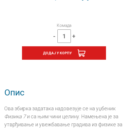
Комада
-
+
Физика
7,
збирка
ДОДАЈ У КОРПУ
задатака
за
седми
разред
количина
Опис
Ова збирка задатака надовезује се на уџбеник
Физика 7
и са њим чини целину. Намењена је за
утврђивање и увежбавање градива из физике за