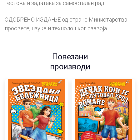
тестова и задатака за самосталан рад.
ОДОБРЕНО ИЗДАЊЕ од стране Министарства
просвете, науке и технолошког развоја.
Повезани
производи