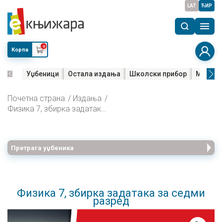
LAT
ЋИР
0
Корпа
Уџбеници
Остала издања
Школски прибор
Мала м
Почетна страна
Издања
Физика 7, збирка задатака за седми разред
Претрага уџбеника
Физика 7, збирка задатака за седми
разред