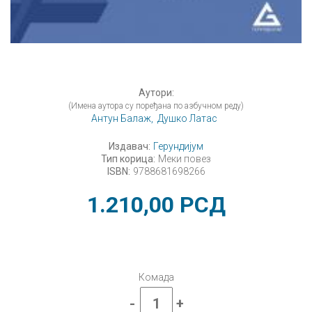
Аутори:
(Имена аутора су поређана по азбучном реду)
Антун Балаж,
Душко Латас
Издавач:
Герундијум
Тип корица:
Меки повез
ISBN:
9788681698266
1.210,00
РСД
Комада
-
+
Физика