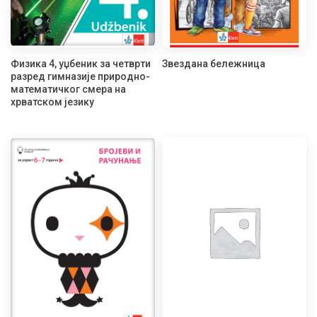
Физика 4, уџбеник за четврти
Звездана бележница
разред гимназије природно-
математичког смера на
хрватском језику