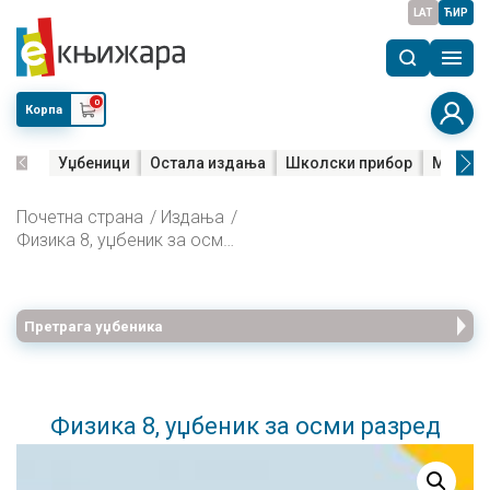
LAT
ЋИР
0
Корпа
Уџбеници
Остала издања
Школски прибор
Мала м
Почетна страна
Издања
Физика 8, уџбеник за осми разред
Претрага уџбеника
Физика 8, уџбеник за осми разред